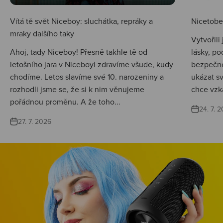
Vítá tě svět Niceboy: sluchátka, repráky a
Nicetobep
mraky dalšího taky
Vytvořili
Ahoj, tady Niceboy! Přesně takhle tě od
lásky, po
letošního jara v Niceboyi zdravíme všude, kudy
bezpečné
chodíme. Letos slavíme své 10. narozeniny a
ukázat s
rozhodli jsme se, že si k nim věnujeme
chce vzká
pořádnou proměnu. A že toho...
24. 7. 
27. 7. 2026