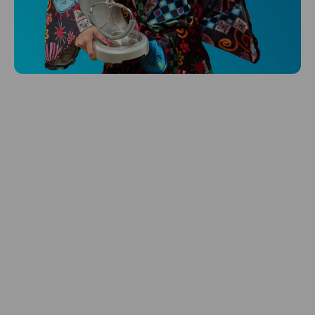
Niceboy ONE Ultra
Hlídá ti zdraví, spánek i pohyb a ještě k
tomu platí.
Prozkoumat
Péče o vlasy
Zbraň, co dodá tvým vlasům svěží vítr?
Péče o vlasy od Niceboye.