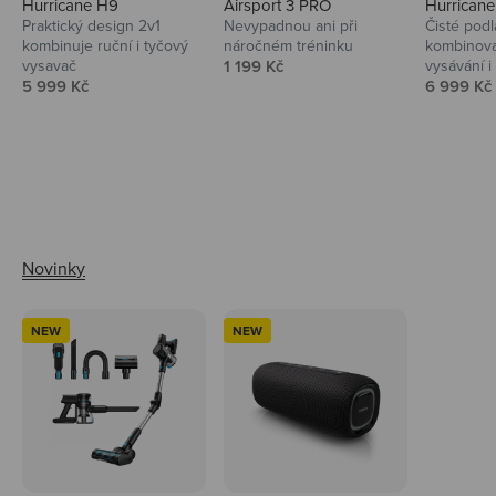
Hurricane H9
Airsport 3 PRO
Hurrican
Praktický design 2v1
Nevypadnou ani při
Čisté podl
kombinuje ruční i tyčový
náročném tréninku
kombinova
Prodejní cena
vysavač
1 199 Kč
vysávání i 
Prodejní cena
Prodejní 
5 999 Kč
6 999 Kč
Ahoj tady Niceboy
NEW
NEW