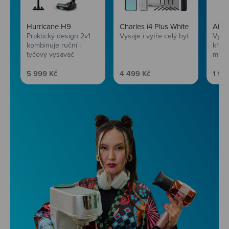
Hurricane H9
Charles i4 Plus White
AirF
Praktický design 2v1
Vysaje i vytře celý byt
Vychu
kombinuje ruční i
křup
tyčový vysavač
mini
Prodejní cena
Prodejní cena
Prod
5 999 Kč
4 499 Kč
1 99