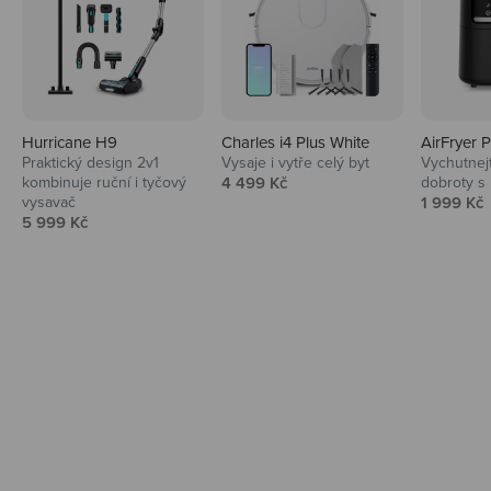
Hurricane H9
Charles i4 Plus White
AirFryer 
Audio
Praktický design 2v1
Vysaje i vytře celý byt
Vychutnej
Prodejní cena
kombinuje ruční i tyčový
4 499 Kč
dobroty s
Niceboy sluchátka a repráky ti padnou
Prodejní 
vysavač
1 999 Kč
do noty.
Prodejní cena
5 999 Kč
Prozkoumat