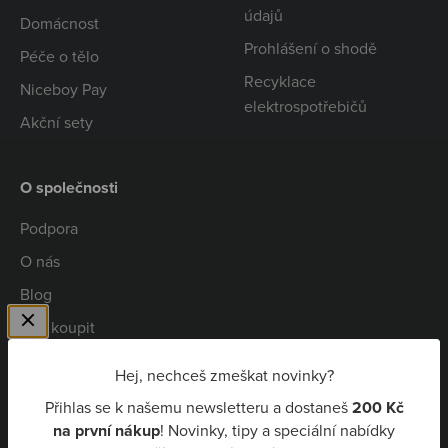
údajů
Domácnost
Prohlášení o shodě
Péče o tělo
Recyklace
Niceboy Pay
elektrospotřebičů
Akční sety
O společnosti
Podpora
O nás
Blog
Kde koupit
Spolupráce
Hej, nechceš zmeškat novinky?
Kariéra
Přihlas se k našemu newsletteru a dostaneš
200 Kč
Niceboy Pay
na první nákup
! Novinky, tipy a speciální nabídky