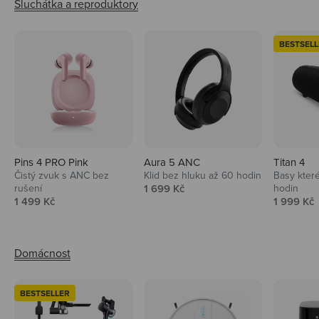
BESTSELL
Pins 4 PRO Pink
Aura 5 ANC
Titan 4
Čistý zvuk s ANC bez
Klid bez hluku až 60 hodin
Basy které
Prodejní cena
rušení
1 699 Kč
hodin
Prodejní cena
Prodejní 
1 499 Kč
1 999 Kč
BESTSELLER