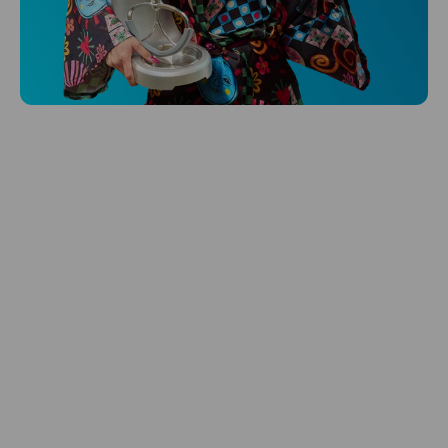
Niceboy ONE Ultra
Hlídá ti zdraví, spánek i pohyb a ještě k
tomu platí.
Prozkoumat
Péče o vlasy
Zbraň, co dodá tvým vlasům svěží vítr?
Péče o vlasy od Niceboye.