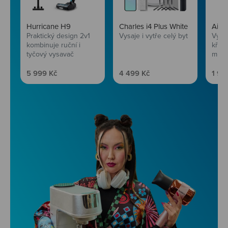
Hurricane H9
Charles i4 Plus White
AirF
Praktický design 2v1
Vysaje i vytře celý byt
Vychu
kombinuje ruční i
křup
tyčový vysavač
mini
Prodejní cena
Prodejní cena
Prod
5 999 Kč
4 499 Kč
1 99