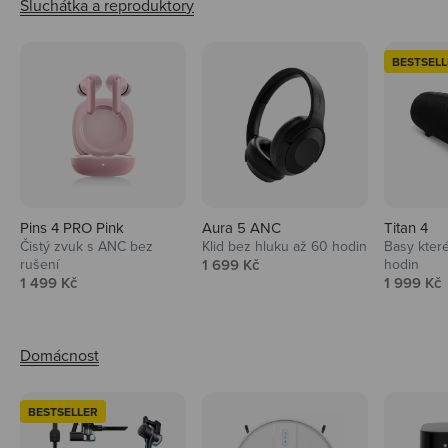
BESTSELL
Pins 4 PRO Pink
Aura 5 ANC
Titan 4
Čistý zvuk s ANC bez
Klid bez hluku až 60 hodin
Basy které
Prodejní cena
rušení
1 699 Kč
hodin
Prodejní cena
Prodejní 
1 499 Kč
1 999 Kč
BESTSELLER