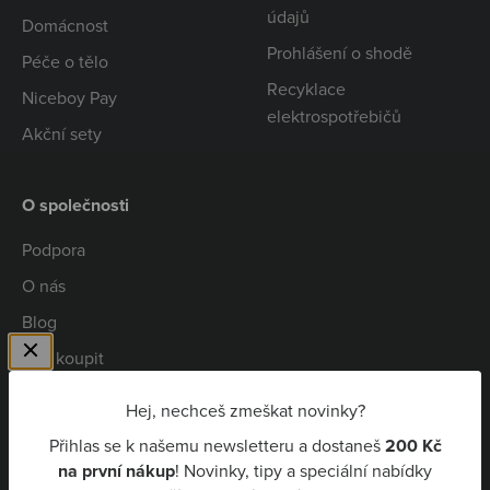
údajů
Domácnost
Prohlášení o shodě
Péče o tělo
Recyklace
Niceboy Pay
elektrospotřebičů
Akční sety
O společnosti
Podpora
O nás
Blog
Kde koupit
Spolupráce
Hej, nechceš zmeškat novinky?
Kariéra
Přihlas se k našemu newsletteru a dostaneš
200 Kč
Niceboy Pay
na první nákup
! Novinky, tipy a speciální nabídky