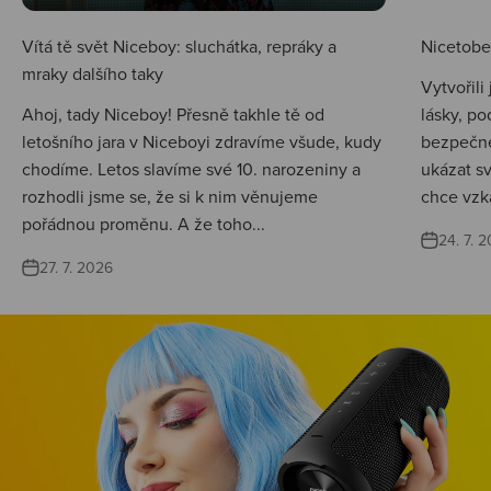
Vítá tě svět Niceboy: sluchátka, repráky a
Nicetobep
mraky dalšího taky
Vytvořili
Ahoj, tady Niceboy! Přesně takhle tě od
lásky, po
letošního jara v Niceboyi zdravíme všude, kudy
bezpečné
chodíme. Letos slavíme své 10. narozeniny a
ukázat s
rozhodli jsme se, že si k nim věnujeme
chce vzká
pořádnou proměnu. A že toho...
24. 7. 
27. 7. 2026