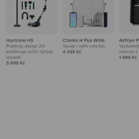
Hurricane H9
Charles i4 Plus White
AirFryer 
Audio
Praktický design 2v1
Vysaje i vytře celý byt
Vychutnej
Prodejní cena
kombinuje ruční i tyčový
4 499 Kč
dobroty s
Niceboy sluchátka a repráky ti padnou
Prodejní 
vysavač
1 999 Kč
do noty.
Prodejní cena
5 999 Kč
Prozkoumat