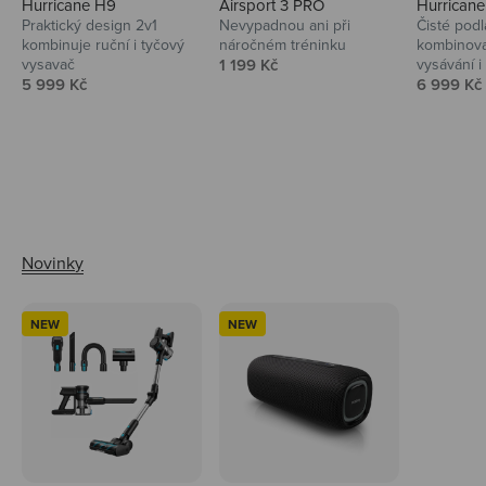
Hurricane H9
Airsport 3 PRO
Hurrican
Praktický design 2v1
Nevypadnou ani při
Čisté podl
kombinuje ruční i tyčový
náročném tréninku
kombinova
Prodejní cena
vysavač
1 199 Kč
vysávání i 
Prodejní cena
Prodejní 
5 999 Kč
6 999 Kč
Ahoj tady Niceboy
NEW
NEW