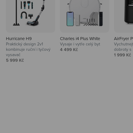
Hurricane H9
Charles i4 Plus White
AirFryer 
Audio
Praktický design 2v1
Vysaje i vytře celý byt
Vychutnej
Prodejní cena
kombinuje ruční i tyčový
4 499 Kč
dobroty s
Niceboy sluchátka a repráky ti padnou
Prodejní 
vysavač
1 999 Kč
do noty.
Prodejní cena
5 999 Kč
Prozkoumat