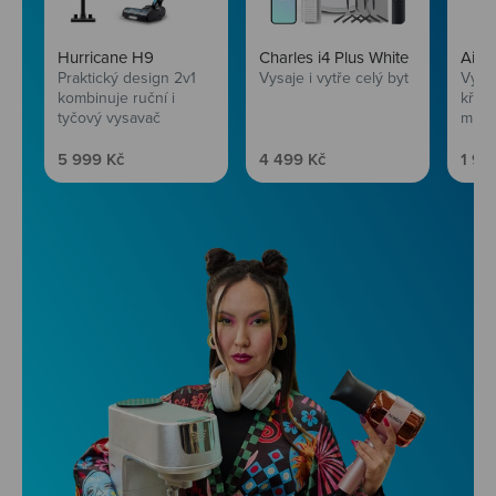
Hurricane H9
Charles i4 Plus White
AirF
Praktický design 2v1
Vysaje i vytře celý byt
Vychu
kombinuje ruční i
křup
tyčový vysavač
mini
Prodejní cena
Prodejní cena
Prod
5 999 Kč
4 499 Kč
1 99