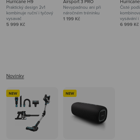
Hurricane H9
Airsport 3 PRO
Hurrican
Praktický design 2v1
Nevypadnou ani při
Čisté podl
kombinuje ruční i tyčový
náročném tréninku
kombinova
Prodejní cena
vysavač
1 199 Kč
vysávání i 
Prodejní cena
Prodejní 
5 999 Kč
6 999 Kč
Ahoj tady Niceboy
NEW
NEW