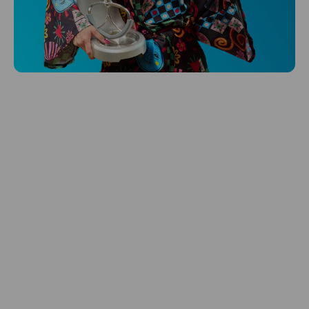
Niceboy ONE Ultra
Hlídá ti zdraví, spánek i pohyb a ještě k
tomu platí.
Prozkoumat
Péče o vlasy
Zbraň, co dodá tvým vlasům svěží vítr?
Péče o vlasy od Niceboye.