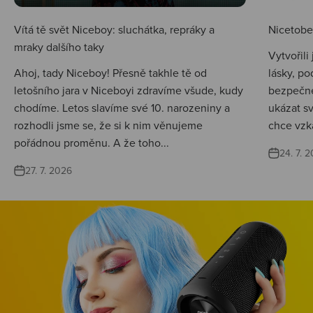
Vítá tě svět Niceboy: sluchátka, repráky a
Nicetobep
mraky dalšího taky
Vytvořili
Ahoj, tady Niceboy! Přesně takhle tě od
lásky, po
letošního jara v Niceboyi zdravíme všude, kudy
bezpečné
chodíme. Letos slavíme své 10. narozeniny a
ukázat s
rozhodli jsme se, že si k nim věnujeme
chce vzká
pořádnou proměnu. A že toho...
24. 7. 
27. 7. 2026