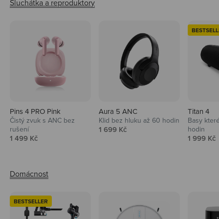
BESTSELL
Pins 4 PRO Pink
Aura 5 ANC
Titan 4
Čistý zvuk s ANC bez
Klid bez hluku až 60 hodin
Basy které
Prodejní cena
rušení
1 699 Kč
hodin
Prodejní cena
Prodejní 
1 499 Kč
1 999 Kč
BESTSELLER