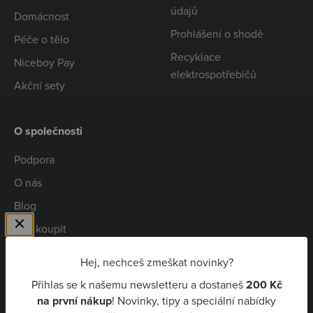
údajů
Domácnost
Prohlášení o shodě
Péče o tělo
Recyklace
Niceboy Pay
elektrospotřebičů
Akční sety
O společnosti
Podpora
O nás
Blog
Kde koupit
Spolupráce
Hej, nechceš zmeškat novinky?
Kariéra
Přihlas se k našemu newsletteru a dostaneš
200 Kč
Niceboy Pay
na první nákup
! Novinky, tipy a speciální nabídky