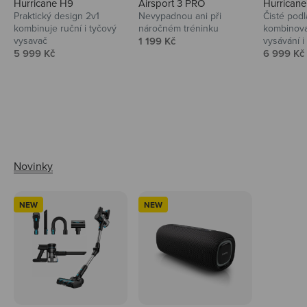
Hurricane H9
Airsport 3 PRO
Hurrican
Praktický design 2v1
Nevypadnou ani při
Čisté podl
kombinuje ruční i tyčový
náročném tréninku
kombinova
Prodejní cena
vysavač
1 199 Kč
vysávání i 
Prodejní cena
Prodejní 
5 999 Kč
6 999 Kč
Ahoj tady Niceboy
NEW
NEW