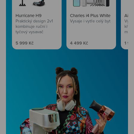
Hurricane H9
Charles i4 Plus White
AirF
Praktický design 2v1
Vysaje i vytře celý byt
Vychu
kombinuje ruční i
křup
tyčový vysavač
mini
Prodejní cena
Prodejní cena
Prod
5 999 Kč
4 499 Kč
1 99