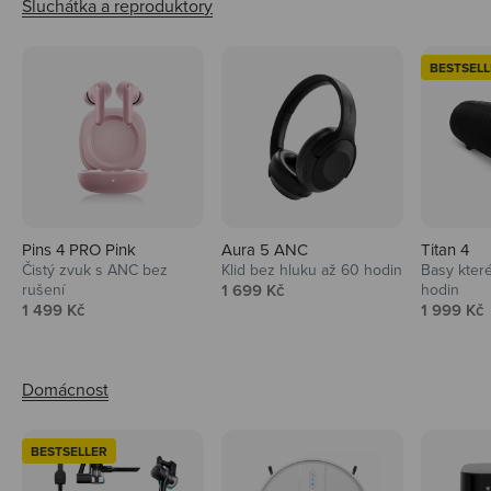
BESTSELL
Pins 4 PRO Pink
Aura 5 ANC
Titan 4
Čistý zvuk s ANC bez
Klid bez hluku až 60 hodin
Basy které
Prodejní cena
rušení
1 699 Kč
hodin
Prodejní cena
Prodejní 
1 499 Kč
1 999 Kč
BESTSELLER