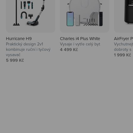
Hurricane H9
Charles i4 Plus White
AirFryer 
Audio
Praktický design 2v1
Vysaje i vytře celý byt
Vychutnej
Prodejní cena
kombinuje ruční i tyčový
4 499 Kč
dobroty s
Niceboy sluchátka a repráky ti padnou
Prodejní 
vysavač
1 999 Kč
do noty.
Prodejní cena
5 999 Kč
Prozkoumat