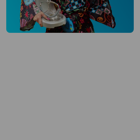
Niceboy ONE Ultra
Hlídá ti zdraví, spánek i pohyb a ještě k
tomu platí.
Prozkoumat
Péče o vlasy
Zbraň, co dodá tvým vlasům svěží vítr?
Péče o vlasy od Niceboye.