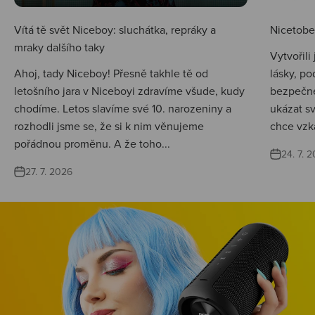
Vítá tě svět Niceboy: sluchátka, repráky a
Nicetobep
mraky dalšího taky
Vytvořili
Ahoj, tady Niceboy! Přesně takhle tě od
lásky, po
letošního jara v Niceboyi zdravíme všude, kudy
bezpečné
chodíme. Letos slavíme své 10. narozeniny a
ukázat s
rozhodli jsme se, že si k nim věnujeme
chce vzká
pořádnou proměnu. A že toho...
24. 7. 
27. 7. 2026