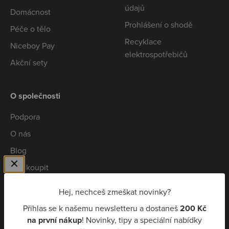
údajů
Domácnost
Prohlášení o shodě
Péče o tělo
Recyklace
Niceboy Pay
elektrospotřebičů
Akční sety
O společnosti
Podpora
O nás
Blog
Kde koupit
Spolupráce
Hej, nechceš zmeškat novinky?
Kariéra
Přihlas se k našemu newsletteru a dostaneš
200 Kč
Niceboy Pay
na první nákup
! Novinky, tipy a speciální nabídky