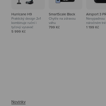
Hurricane H9
SmartScale Black
Airsport 3 P
Praktický design 2v1
Chytře na zdravou
Nevypadnou a
kombinuje ruční i
váhu
náročném tré
Prodejní cena
Prodejní ce
tyčový vysavač
799 Kč
1 199 Kč
Prodejní cena
5 999 Kč
Ahoj tady Niceboy