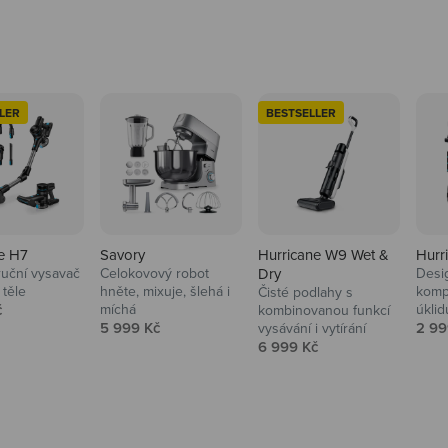
LER
BESTSELLER
e H7
Savory
Hurricane W9 Wet &
Hurr
ruční vysavač
Celokovový robot
Dry
Desi
 těle
hněte, mixuje, šlehá i
komp
Čisté podlahy s
 cena
č
míchá
úklid
kuchyně i
kombinovanou funkcí
Prodejní cena
Prod
5 999 Kč
2 99
vysávání i vytírání
Prodejní cena
6 999 Kč