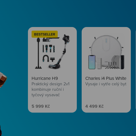
BESTSELLER
Hurricane H9
Charles i4 Plus White
Praktický design 2v1
Vysaje i vytře celý byt
kombinuje ruční i
tyčový vysavač
Prodejní cena
Prodejní cena
5 999 Kč
4 499 Kč
Péče o vlasy
Zbraň, co dodá tvým 
vítr? Péče o vlasy od