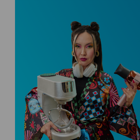
Niceboy ONE Ultra
Hlídá ti zdraví, spánek i pohyb a ještě
k tomu platí.