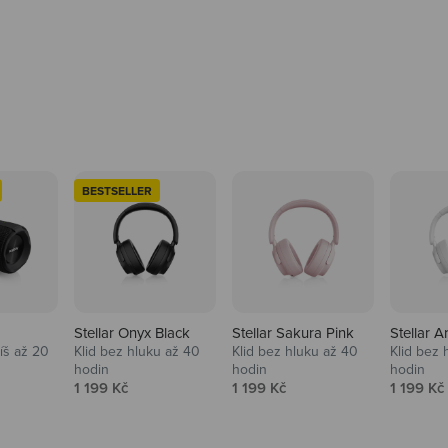
BESTSELLER
Stellar Onyx Black
Stellar Sakura Pink
Stellar A
tíš až 20
Klid bez hluku až 40
Klid bez hluku až 40
Klid bez 
hodin
hodin
hodin
na
Prodejní cena
Prodejní cena
Prodejní
1 199 Kč
1 199 Kč
1 199 Kč