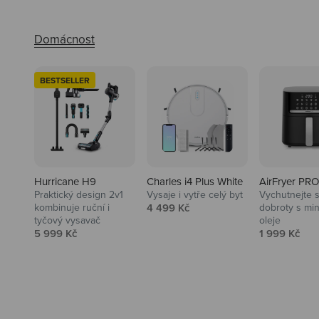
BESTSELLER
Hurricane H9
Charles i4 Plus White
AirFryer PRO
Praktický design 2v1
Vysaje i vytře celý byt
Vychutnejte s
Audio
Prodejní cena
kombinuje ruční i
4 499 Kč
dobroty s mi
tyčový vysavač
oleje
Niceboy sluchátka a repráky ti
Prodejní cena
Prodejní ce
5 999 Kč
1 999 Kč
padnou do noty.
Prozkoumat