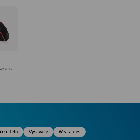
ce.
zva na
na
če o tělo
Vysavače
Wearables