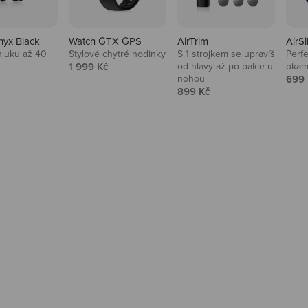
nyx Black
Watch GTX GPS
AirTrim
AirSi
hluku až 40
Stylové chytré hodinky
S 1 strojkem se upravíš
Perfe
Prodejní cena
1 999 Kč
od hlavy až po palce u
okam
 cena
Prod
nohou
699 
Prodejní cena
899 Kč