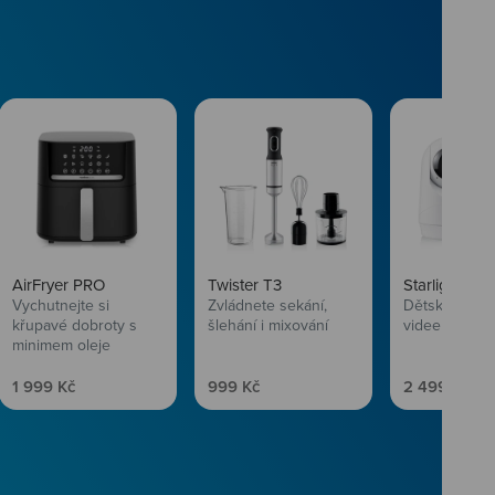
AirFryer PRO
Twister T3
Starlight SL
Vychutnejte si
Zvládnete sekání,
Dětská chůvi
křupavé dobroty s
šlehání i mixování
videem
minimem oleje
Prodejní cena
Prodejní cena
Prodejní ce
1 999 Kč
999 Kč
2 499 Kč
vlasům svěží
 Niceboye.