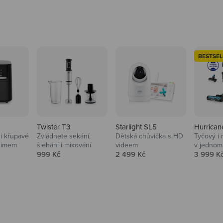
BESTSEL
Twister T3
Starlight SL5
Hurrican
i křupavé
Zvládnete sekání,
Dětská chůvička s HD
Tyčový i 
Domácnost
nimem
šlehání i mixování
videem
v jednom
Prodejní cena
Prodejní cena
Prodejní
999 Kč
2 499 Kč
3 999 K
Vysavače, parťáci do 
na
beauty péče.
Prozkoumat