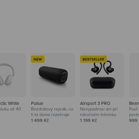
NEW
BESTSELLER
rctic White
Pulsar
Airsport 3 PRO
Bean
hluku až 40
Bezdrátový reprák, co
Nevypadnou ani při
Pusť 
ti to doma rozehraje
náročném tréninku
peck
 cena
Prodejní cena
Prodejní cena
Prod
1 499 Kč
1 199 Kč
999 