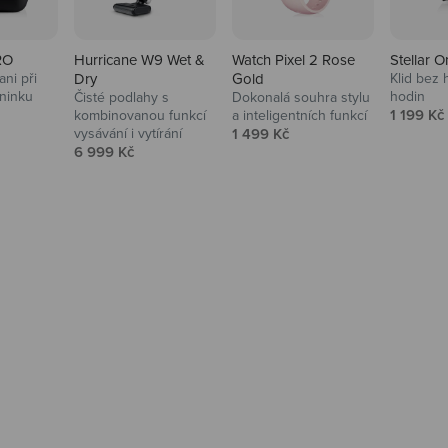
RO
Hurricane W9 Wet &
Watch Pixel 2 Rose
Stellar O
ni při
Dry
Gold
Klid bez 
ninku
hodin
Čisté podlahy s
Dokonalá souhra stylu
na
Prodejní
1 199 Kč
kombinovanou funkcí
a inteligentních funkcí
Prodejní cena
vysávání i vytírání
1 499 Kč
Prodejní cena
6 999 Kč