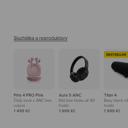
BESTSELLER
Pins 4 PRO Pink
Aura 5 ANC
Titan 4
Čistý zvuk s ANC bez
Klid bez hluku až 60
Basy které cí
rušení
hodin
hodin
Prodejní cena
Prodejní cena
Prodejní ce
1 499 Kč
1 699 Kč
1 999 Kč