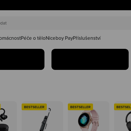
AKČNÍ SETY
náš happy
Oblíbené produkty teď
oduktů ve
najdeš v setu za lepší
kačky
omácnost
Péče o tělo
Niceboy Pay
Příslušenství
Koupit
BESTSELLER
BESTSELLER
BESTSEL