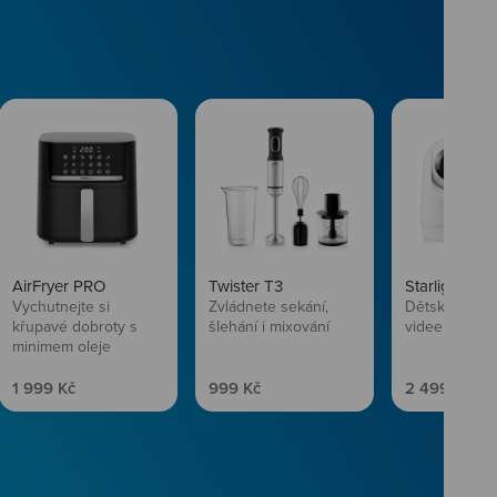
AirFryer PRO
Twister T3
Starlight SL
Vychutnejte si
Zvládnete sekání,
Dětská chůvi
křupavé dobroty s
šlehání i mixování
videem
minimem oleje
Prodejní cena
Prodejní cena
Prodejní ce
1 999 Kč
999 Kč
2 499 Kč
vlasům svěží
 Niceboye.