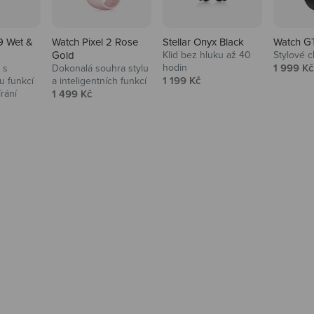
9 Wet &
Watch Pixel 2 Rose
Stellar Onyx Black
Watch G
Gold
Klid bez hluku až 40
Stylové c
Prodejní
hodin
1 999 Kč
 s
Dokonalá souhra stylu
Prodejní cena
1 199 Kč
 funkcí
a inteligentních funkcí
Prodejní cena
írání
1 499 Kč
na