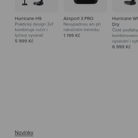
Hurricane H9
Airsport 3 PRO
Hurricane W
Praktický design 2v1
Nevypadnou ani při
Dry
kombinuje ruční i
náročném tréninku
Čisté podlahy
Prodejní cena
tyčový vysavač
1 199 Kč
kombinovanou
Prodejní cena
5 999 Kč
vysávání i vyt
Prodejní ce
6 999 Kč
Ahoj tady Niceboy