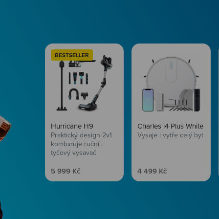
BESTSELLER
Hurricane H9
Charles i4 Plus White
Praktický design 2v1
Vysaje i vytře celý byt
kombinuje ruční i
tyčový vysavač
Prodejní cena
Prodejní cena
5 999 Kč
4 499 Kč
Péče o vlasy
Zbraň, co dodá tvým 
vítr? Péče o vlasy od