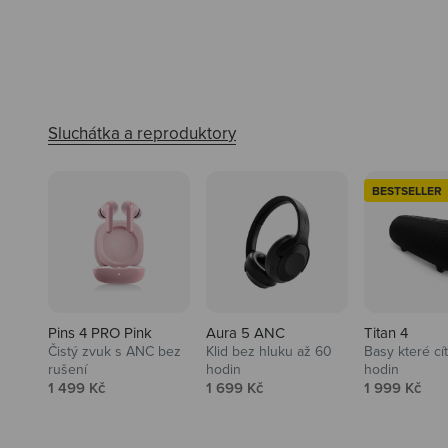
BESTSELLER
Pins 4 PRO Pink
Aura 5 ANC
Titan 4
Čistý zvuk s ANC bez
Klid bez hluku až 60
Basy které cí
rušení
hodin
hodin
Prodejní cena
Prodejní cena
Prodejní ce
1 499 Kč
1 699 Kč
1 999 Kč