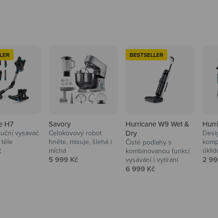
LER
BESTSELLER
e H7
Savory
Hurricane W9 Wet &
Hurr
ruční vysavač
Celokovový robot
Dry
Desi
 těle
hněte, mixuje, šlehá i
komp
Čisté podlahy s
 cena
č
míchá
úklid
kuchyně i
kombinovanou funkcí
Prodejní cena
Prod
5 999 Kč
2 99
vysávání i vytírání
Prodejní cena
6 999 Kč