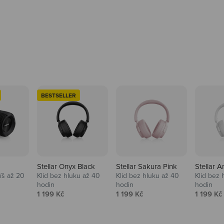
BESTSELLER
Stellar Onyx Black
Stellar Sakura Pink
Stellar A
tíš až 20
Klid bez hluku až 40
Klid bez hluku až 40
Klid bez 
hodin
hodin
hodin
na
Prodejní cena
Prodejní cena
Prodejní
1 199 Kč
1 199 Kč
1 199 Kč