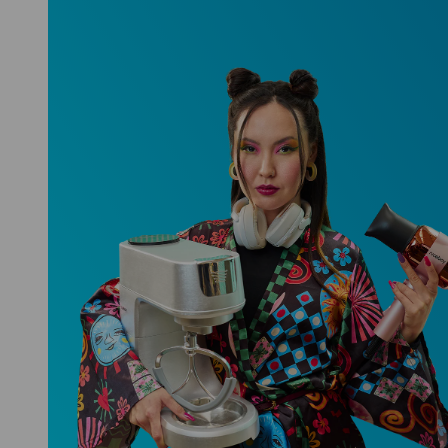
Niceboy ONE Ultra
Hlídá ti zdraví, spánek i pohyb a ještě
k tomu platí.