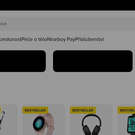
AKČNÍ SETY
náš happy
Oblíbené produkty teď
oduktů ve
najdeš v setu za lepší
kačky
omácnost
Péče o tělo
Niceboy Pay
Příslušenství
Koupit
BESTSELLER
BESTSELLER
BESTSEL