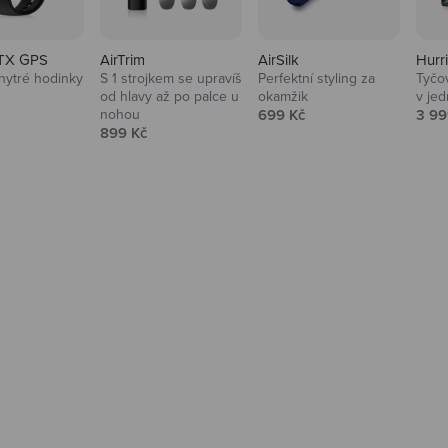
TX GPS
AirTrim
AirSilk
Hurr
hytré hodinky
S 1 strojkem se upravíš
Perfektní styling za
Tyčov
 cena
od hlavy až po palce u
okamžik
v je
Prodejní cena
Prod
nohou
699 Kč
3 99
Prodejní cena
899 Kč