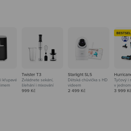
BESTSEL
Twister T3
Starlight SL5
Hurrican
i křupavé
Zvládnete sekání,
Dětská chůvička s HD
Tyčový i 
Domácnost
nimem
šlehání i mixování
videem
v jednom
Prodejní cena
Prodejní cena
Prodejní
999 Kč
2 499 Kč
3 999 K
Vysavače, parťáci do 
na
beauty péče.
Prozkoumat