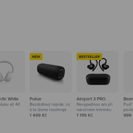
NEW
BESTSELLER
rctic White
Pulsar
Airsport 3 PRO
Bean
hluku až 40
Bezdrátový reprák, co
Nevypadnou ani při
Pusť 
ti to doma rozehraje
náročném tréninku
peck
 cena
Prodejní cena
Prodejní cena
Prod
1 499 Kč
1 199 Kč
999 