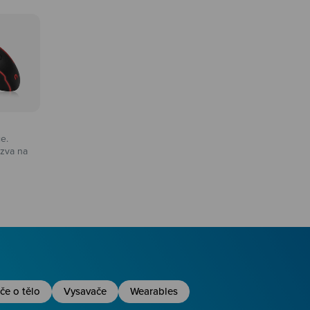
ce.
zva na
na
če o tělo
Vysavače
Wearables