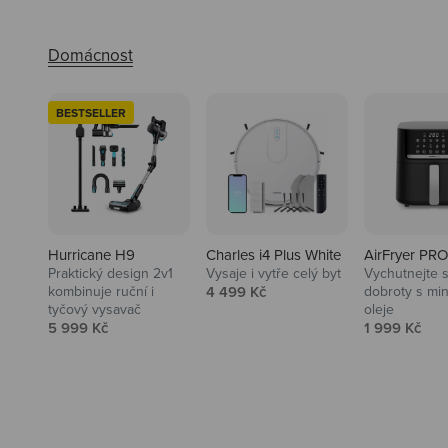
BESTSELLER
Hurricane H9
Charles i4 Plus White
AirFryer PRO
Praktický design 2v1
Vysaje i vytře celý byt
Vychutnejte s
Audio
Prodejní cena
kombinuje ruční i
4 499 Kč
dobroty s mi
tyčový vysavač
oleje
Niceboy sluchátka a repráky ti
Prodejní cena
Prodejní ce
5 999 Kč
1 999 Kč
padnou do noty.
Prozkoumat