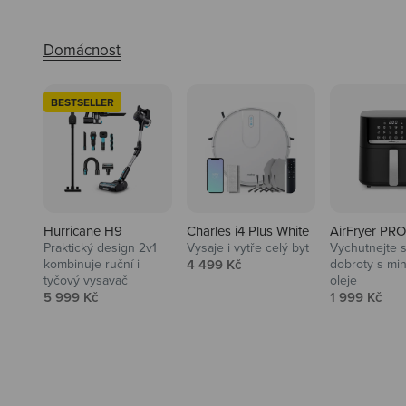
BESTSELLER
Hurricane H9
Charles i4 Plus White
AirFryer PRO
Praktický design 2v1
Vysaje i vytře celý byt
Vychutnejte s
Audio
Prodejní cena
kombinuje ruční i
4 499 Kč
dobroty s mi
tyčový vysavač
oleje
Niceboy sluchátka a repráky ti
Prodejní cena
Prodejní ce
5 999 Kč
1 999 Kč
padnou do noty.
Prozkoumat