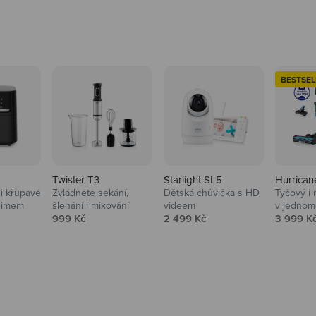
BESTSEL
Twister T3
Starlight SL5
Hurrican
i křupavé
Zvládnete sekání,
Dětská chůvička s HD
Tyčový i 
Domácnost
nimem
šlehání i mixování
videem
v jednom
Prodejní cena
Prodejní cena
Prodejní
999 Kč
2 499 Kč
3 999 K
Vysavače, parťáci do 
na
beauty péče.
Prozkoumat