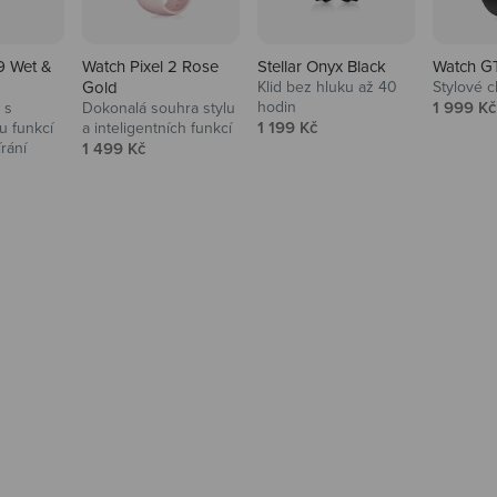
9 Wet &
Watch Pixel 2 Rose
Stellar Onyx Black
Watch G
Gold
Klid bez hluku až 40
Stylové c
Prodejní
hodin
1 999 Kč
 s
Dokonalá souhra stylu
Prodejní cena
1 199 Kč
 funkcí
a inteligentních funkcí
Prodejní cena
írání
1 499 Kč
na