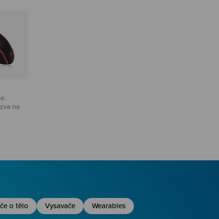
ce.
zva na
na
če o tělo
Vysavače
Wearables