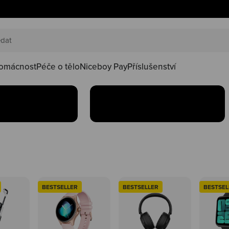
AKČNÍ SETY
náš happy
Oblíbené produkty teď
oduktů ve
najdeš v setu za lepší
kačky
omácnost
Péče o tělo
Niceboy Pay
Příslušenství
Koupit
BESTSELLER
BESTSELLER
BESTSEL