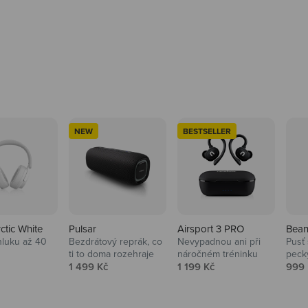
NEW
BESTSELLER
rctic White
Pulsar
Airsport 3 PRO
Bean
hluku až 40
Bezdrátový reprák, co
Nevypadnou ani při
Pusť 
ti to doma rozehraje
náročném tréninku
peck
 cena
Prodejní cena
Prodejní cena
Prod
1 499 Kč
1 199 Kč
999 