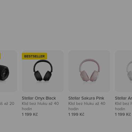
BESTSELLER
Stellar Onyx Black
Stellar Sakura Pink
Stellar A
tíš až 20
Klid bez hluku až 40
Klid bez hluku až 40
Klid bez 
hodin
hodin
hodin
na
Prodejní cena
Prodejní cena
Prodejní
1 199 Kč
1 199 Kč
1 199 Kč