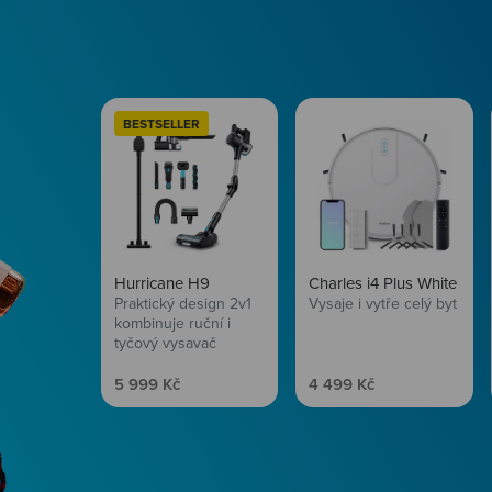
BESTSELLER
Hurricane H9
Charles i4 Plus White
Praktický design 2v1
Vysaje i vytře celý byt
kombinuje ruční i
tyčový vysavač
Prodejní cena
Prodejní cena
5 999 Kč
4 499 Kč
Péče o vlasy
Zbraň, co dodá tvým 
vítr? Péče o vlasy od