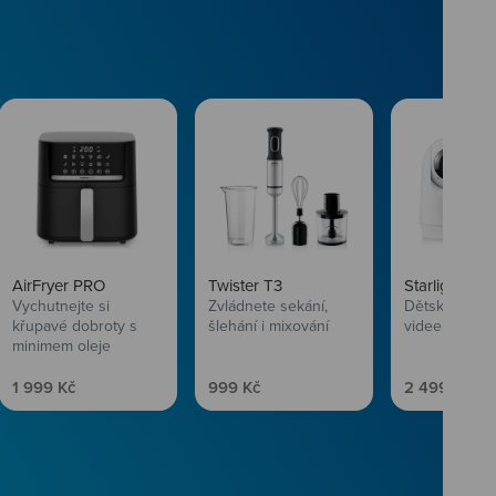
AirFryer PRO
Twister T3
Starlight SL
Vychutnejte si
Zvládnete sekání,
Dětská chůvi
křupavé dobroty s
šlehání i mixování
videem
minimem oleje
Prodejní cena
Prodejní cena
Prodejní ce
1 999 Kč
999 Kč
2 499 Kč
vlasům svěží
 Niceboye.