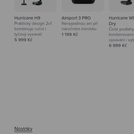
Hurricane H9
Airsport 3 PRO
Hurricane W
Praktický design 2v1
Nevypadnou ani při
Dry
kombinuje ruční i
náročném tréninku
Čisté podlahy
Prodejní cena
tyčový vysavač
1 199 Kč
kombinovanou
Prodejní cena
5 999 Kč
vysávání i vyt
Prodejní ce
6 999 Kč
Ahoj tady Niceboy