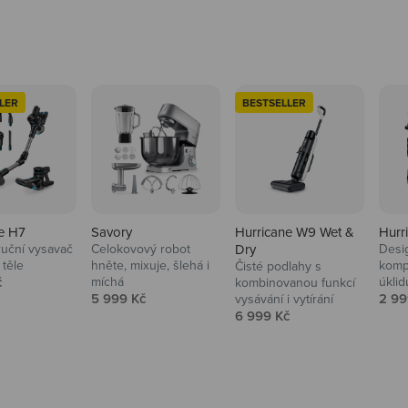
LER
BESTSELLER
e H7
Savory
Hurricane W9 Wet &
Hurr
ruční vysavač
Celokovový robot
Dry
Desi
 těle
hněte, mixuje, šlehá i
komp
Čisté podlahy s
 cena
č
míchá
úklid
kuchyně i
kombinovanou funkcí
Prodejní cena
Prod
5 999 Kč
2 99
vysávání i vytírání
Prodejní cena
6 999 Kč