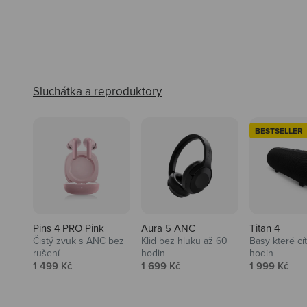
BESTSELLER
Pins 4 PRO Pink
Aura 5 ANC
Titan 4
Čistý zvuk s ANC bez
Klid bez hluku až 60
Basy které cí
rušení
hodin
hodin
Prodejní cena
Prodejní cena
Prodejní ce
1 499 Kč
1 699 Kč
1 999 Kč