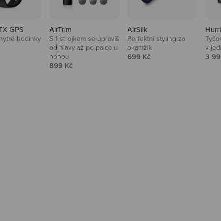
TX GPS
AirTrim
AirSilk
Hurr
hytré hodinky
S 1 strojkem se upravíš
Perfektní styling za
Tyčov
 cena
od hlavy až po palce u
okamžik
v je
Prodejní cena
Prod
nohou
699 Kč
3 99
Prodejní cena
899 Kč