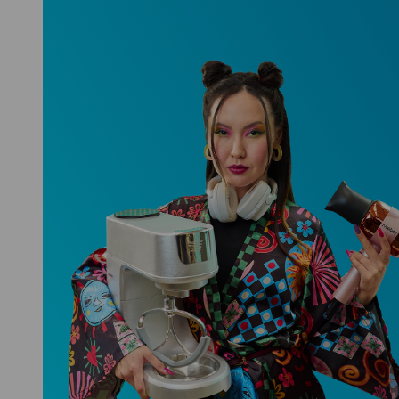
Niceboy ONE Ultra
Hlídá ti zdraví, spánek i pohyb a ještě
k tomu platí.