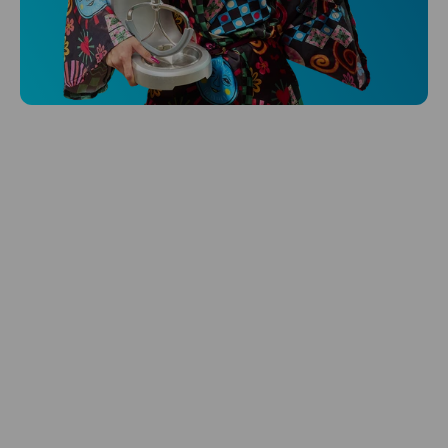
Niceboy ONE Ultra
Hlídá ti zdraví, spánek i pohyb a ještě k
tomu platí.
Prozkoumat
Péče o vlasy
Zbraň, co dodá tvým vlasům svěží vítr?
Péče o vlasy od Niceboye.