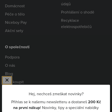
údajů
Domácnost
Prohlášení o shodě
Péče o tělo
Recyklace
Niceboy Pay
elektrospotřebičů
Akční sety
O společnosti
Podpora
O nás
Blog
Kde koupit
Spolupráce
Hej, nechceš zmeškat novinky?
Kariéra
Přihlas se k našemu newsletteru a dostaneš
200 Kč
Niceboy Pay
na první nákup
! Novinky, tipy a speciální nabídky