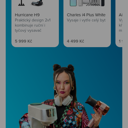
Hurricane H9
Charles i4 Plus White
AirF
Praktický design 2v1
Vysaje i vytře celý byt
Vychu
kombinuje ruční i
křup
tyčový vysavač
mini
Prodejní cena
Prodejní cena
Prod
5 999 Kč
4 499 Kč
1 99