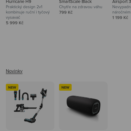
Hurricane H9
SmartScale Black
Airsport 
Praktický design 2v1
Chytře na zdravou váhu
Nevypadno
Prodejní cena
kombinuje ruční i tyčový
799 Kč
náročném 
Prodejní 
vysavač
1 199 Kč
Prodejní cena
5 999 Kč
Ahoj tady Niceboy
NEW
NEW