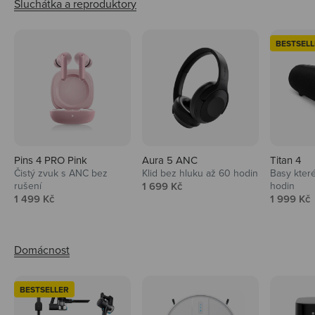
BESTSELL
Pins 4 PRO Pink
Aura 5 ANC
Titan 4
Čistý zvuk s ANC bez
Klid bez hluku až 60 hodin
Basy které
Prodejní cena
rušení
1 699 Kč
hodin
Prodejní cena
Prodejní 
1 499 Kč
1 999 Kč
BESTSELLER