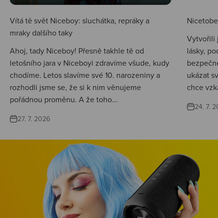
Vítá tě svět Niceboy: sluchátka, repráky a
Nicetobep
mraky dalšího taky
Vytvořili
Ahoj, tady Niceboy! Přesně takhle tě od
lásky, po
letošního jara v Niceboyi zdravíme všude, kudy
bezpečné
chodíme. Letos slavíme své 10. narozeniny a
ukázat s
rozhodli jsme se, že si k nim věnujeme
chce vzká
pořádnou proměnu. A že toho...
24. 7. 
27. 7. 2026