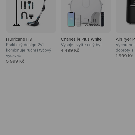
Hurricane H9
Charles i4 Plus White
AirFryer 
Audio
Praktický design 2v1
Vysaje i vytře celý byt
Vychutnej
Prodejní cena
kombinuje ruční i tyčový
4 499 Kč
dobroty s
Niceboy sluchátka a repráky ti padnou
Prodejní 
vysavač
1 999 Kč
do noty.
Prodejní cena
5 999 Kč
Prozkoumat