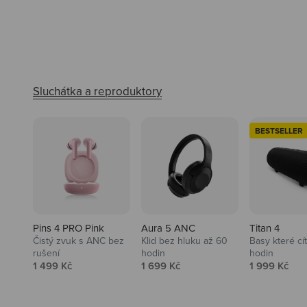
BESTSELLER
Pins 4 PRO Pink
Aura 5 ANC
Titan 4
Čistý zvuk s ANC bez
Klid bez hluku až 60
Basy které cí
rušení
hodin
hodin
Prodejní cena
Prodejní cena
Prodejní ce
1 499 Kč
1 699 Kč
1 999 Kč