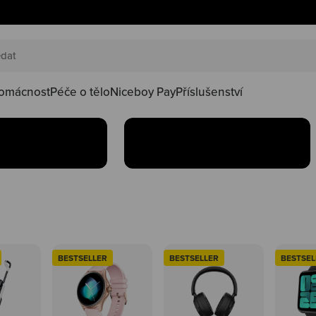
AKČNÍ SETY
náš happy
Oblíbené produkty teď
oduktů ve
najdeš v setu za lepší
kačky
omácnost
Péče o tělo
Niceboy Pay
Příslušenství
Koupit
BESTSELLER
BESTSELLER
BESTSEL