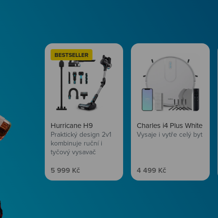
BESTSELLER
Hurricane H9
Charles i4 Plus White
Praktický design 2v1
Vysaje i vytře celý byt
kombinuje ruční i
tyčový vysavač
Prodejní cena
Prodejní cena
5 999 Kč
4 499 Kč
Péče o vlasy
Zbraň, co dodá tvým 
vítr? Péče o vlasy od