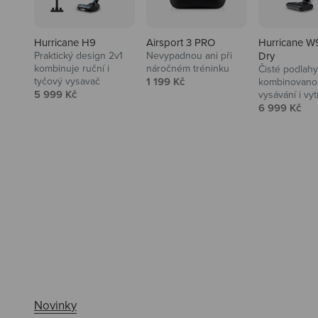
Hurricane H9
Airsport 3 PRO
Hurricane W
Praktický design 2v1
Nevypadnou ani při
Dry
kombinuje ruční i
náročném tréninku
Čisté podlahy
Prodejní cena
tyčový vysavač
1 199 Kč
kombinovanou
Prodejní cena
5 999 Kč
vysávání i vyt
Prodejní ce
6 999 Kč
Ahoj tady Niceboy