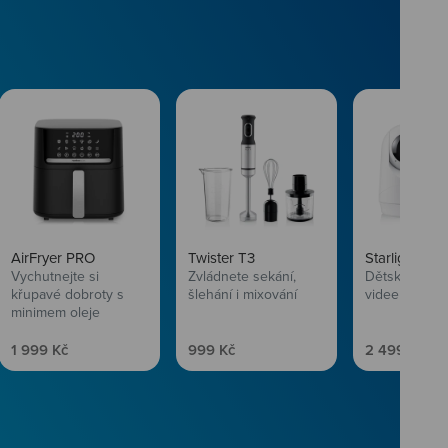
AirFryer PRO
Twister T3
Starlight SL
Vychutnejte si
Zvládnete sekání,
Dětská chůvi
křupavé dobroty s
šlehání i mixování
videem
minimem oleje
Prodejní cena
Prodejní cena
Prodejní ce
1 999 Kč
999 Kč
2 499 Kč
vlasům svěží
 Niceboye.