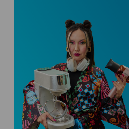
Niceboy ONE Ultra
Hlídá ti zdraví, spánek i pohyb a ještě
k tomu platí.