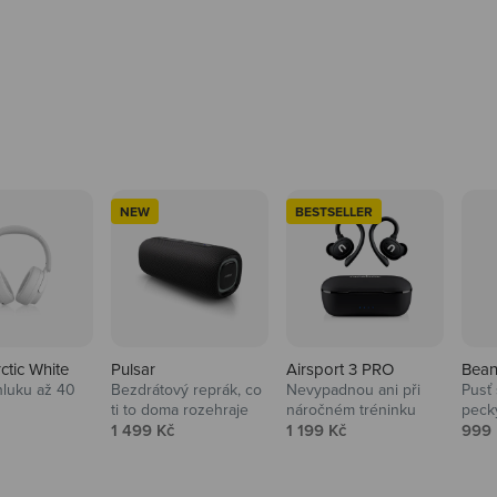
NEW
BESTSELLER
rctic White
Pulsar
Airsport 3 PRO
Bean
hluku až 40
Bezdrátový reprák, co
Nevypadnou ani při
Pusť 
ti to doma rozehraje
náročném tréninku
peck
 cena
Prodejní cena
Prodejní cena
Prod
1 499 Kč
1 199 Kč
999 