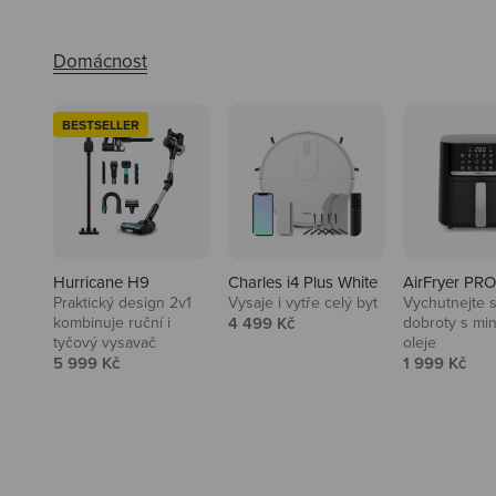
BESTSELLER
Hurricane H9
Charles i4 Plus White
AirFryer PRO
Praktický design 2v1
Vysaje i vytře celý byt
Vychutnejte s
Audio
Prodejní cena
kombinuje ruční i
4 499 Kč
dobroty s mi
tyčový vysavač
oleje
Niceboy sluchátka a repráky ti
Prodejní cena
Prodejní ce
5 999 Kč
1 999 Kč
padnou do noty.
Prozkoumat