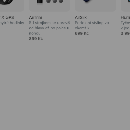
TX GPS
AirTrim
AirSilk
Hurr
hytré hodinky
S 1 strojkem se upravíš
Perfektní styling za
Tyčov
 cena
od hlavy až po palce u
okamžik
v je
Prodejní cena
Prod
nohou
699 Kč
3 99
Prodejní cena
899 Kč