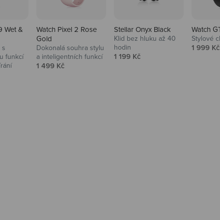
9 Wet &
Watch Pixel 2 Rose
Stellar Onyx Black
Watch G
Gold
Klid bez hluku až 40
Stylové c
Prodejní
hodin
1 999 Kč
 s
Dokonalá souhra stylu
Prodejní cena
1 199 Kč
 funkcí
a inteligentních funkcí
Prodejní cena
írání
1 499 Kč
na