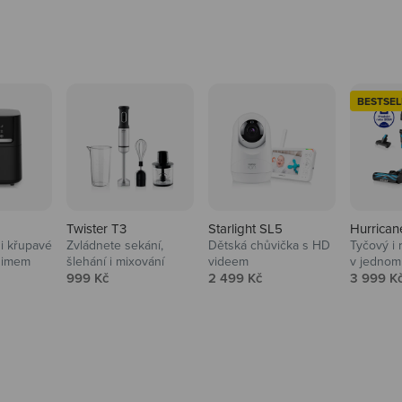
BESTSEL
Twister T3
Starlight SL5
Hurrican
i křupavé
Zvládnete sekání,
Dětská chůvička s HD
Tyčový i 
Domácnost
nimem
šlehání i mixování
videem
v jednom
Prodejní cena
Prodejní cena
Prodejní
999 Kč
2 499 Kč
3 999 K
Vysavače, parťáci do 
na
beauty péče.
Prozkoumat