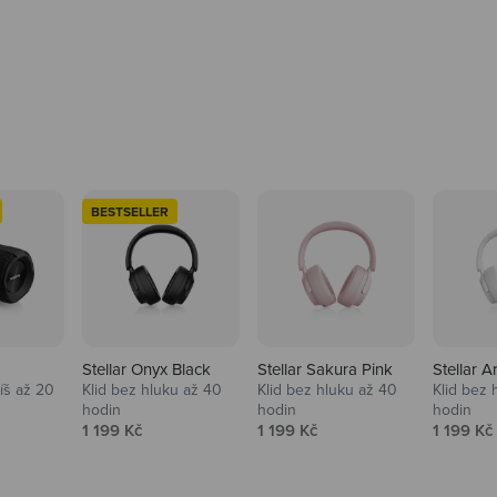
BESTSELLER
Stellar Onyx Black
Stellar Sakura Pink
Stellar A
tíš až 20
Klid bez hluku až 40
Klid bez hluku až 40
Klid bez 
hodin
hodin
hodin
na
Prodejní cena
Prodejní cena
Prodejní
1 199 Kč
1 199 Kč
1 199 Kč