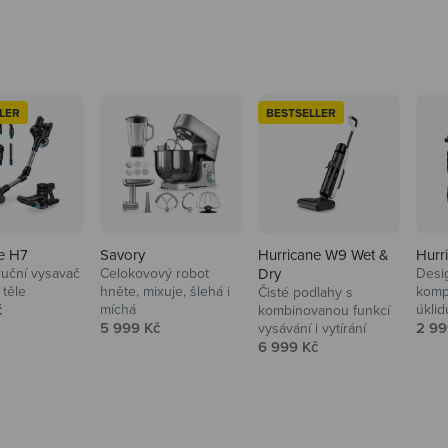
LER
BESTSELLER
e H7
Savory
Hurricane W9 Wet &
Hurr
ruční vysavač
Celokovový robot
Dry
Desi
 těle
hněte, mixuje, šlehá i
komp
Čisté podlahy s
 cena
č
míchá
úklid
kuchyně i
kombinovanou funkcí
Prodejní cena
Prod
5 999 Kč
2 99
vysávání i vytírání
Prodejní cena
6 999 Kč