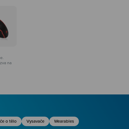
ce.
zva na
na
če o tělo
Vysavače
Wearables