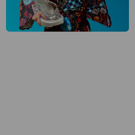
Niceboy ONE Ultra
Hlídá ti zdraví, spánek i pohyb a ještě k
tomu platí.
Prozkoumat
Péče o vlasy
Zbraň, co dodá tvým vlasům svěží vítr?
Péče o vlasy od Niceboye.