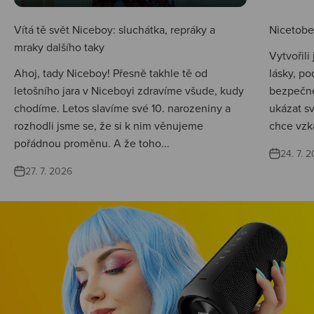
Vítá tě svět Niceboy: sluchátka, repráky a
Nicetobep
mraky dalšího taky
Vytvořili
Ahoj, tady Niceboy! Přesně takhle tě od
lásky, po
letošního jara v Niceboyi zdravíme všude, kudy
bezpečné
chodíme. Letos slavíme své 10. narozeniny a
ukázat s
rozhodli jsme se, že si k nim věnujeme
chce vzká
pořádnou proměnu. A že toho...
24. 7. 
27. 7. 2026