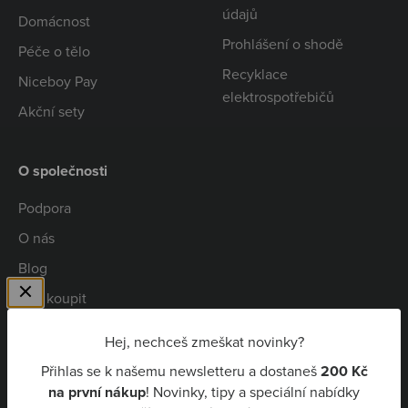
údajů
Domácnost
Prohlášení o shodě
Péče o tělo
Recyklace
Niceboy Pay
elektrospotřebičů
Akční sety
O společnosti
Podpora
O nás
Blog
Kde koupit
Spolupráce
Hej, nechceš zmeškat novinky?
Kariéra
Přihlas se k našemu newsletteru a dostaneš
200 Kč
Niceboy Pay
na první nákup
! Novinky, tipy a speciální nabídky