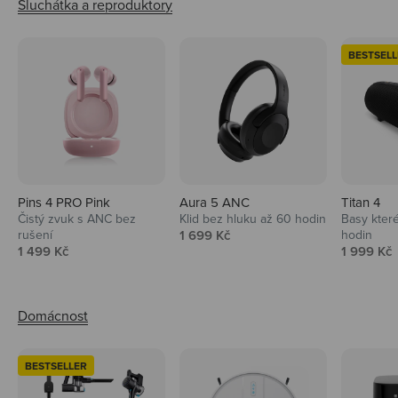
BESTSELL
Pins 4 PRO Pink
Aura 5 ANC
Titan 4
Čistý zvuk s ANC bez
Klid bez hluku až 60 hodin
Basy které
Prodejní cena
rušení
1 699 Kč
hodin
Prodejní cena
Prodejní 
1 499 Kč
1 999 Kč
BESTSELLER