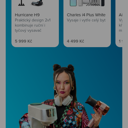
Hurricane H9
Charles i4 Plus White
AirF
Praktický design 2v1
Vysaje i vytře celý byt
Vychu
kombinuje ruční i
křup
tyčový vysavač
mini
Prodejní cena
Prodejní cena
Prod
5 999 Kč
4 499 Kč
1 99