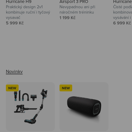
Hurricane H9
Airsport 3 PRO
Hurrican
Praktický design 2v1
Nevypadnou ani při
Čisté podl
kombinuje ruční i tyčový
náročném tréninku
kombinova
Prodejní cena
vysavač
1 199 Kč
vysávání i 
Prodejní cena
Prodejní 
5 999 Kč
6 999 Kč
Ahoj tady Niceboy
NEW
NEW