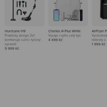
Hurricane H9
Charles i4 Plus White
AirFryer 
Audio
Praktický design 2v1
Vysaje i vytře celý byt
Vychutnej
Prodejní cena
kombinuje ruční i tyčový
4 499 Kč
dobroty s
Niceboy sluchátka a repráky ti padnou
Prodejní 
vysavač
1 999 Kč
do noty.
Prodejní cena
5 999 Kč
Prozkoumat