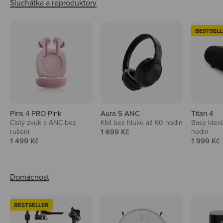
BESTSELL
Pins 4 PRO Pink
Aura 5 ANC
Titan 4
Čistý zvuk s ANC bez
Klid bez hluku až 60 hodin
Basy které
Prodejní cena
rušení
1 699 Kč
hodin
Prodejní cena
Prodejní 
1 499 Kč
1 999 Kč
BESTSELLER