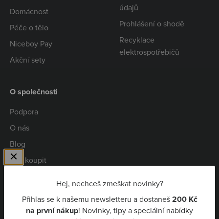
údajů
Domácnost
Prohlášení o shodě
Péče o tělo
Recyklace
Niceboy Pay
elektrospotřebičů
Akční sety
O společnosti
Podpora
O nás
Blog
Kde koupit
Spolupráce
Hej, nechceš zmeškat novinky?
Kariéra
Přihlas se k našemu newsletteru a dostaneš
200 Kč
Niceboy Pay
na první nákup
! Novinky, tipy a speciální nabídky