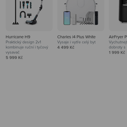
Hurricane H9
Charles i4 Plus White
AirFryer 
Audio
Praktický design 2v1
Vysaje i vytře celý byt
Vychutnej
Prodejní cena
kombinuje ruční i tyčový
4 499 Kč
dobroty s
Niceboy sluchátka a repráky ti padnou
Prodejní 
vysavač
1 999 Kč
do noty.
Prodejní cena
5 999 Kč
Prozkoumat