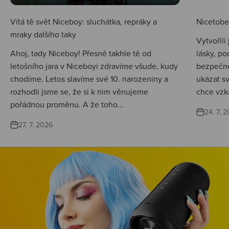
Vítá tě svět Niceboy: sluchátka, repráky a
Nicetobep
mraky dalšího taky
Vytvořili
Ahoj, tady Niceboy! Přesně takhle tě od
lásky, po
letošního jara v Niceboyi zdravíme všude, kudy
bezpečné
chodíme. Letos slavíme své 10. narozeniny a
ukázat s
rozhodli jsme se, že si k nim věnujeme
chce vzká
pořádnou proměnu. A že toho...
24. 7. 
27. 7. 2026