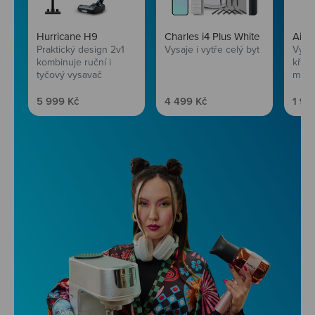
Hurricane H9
Charles i4 Plus White
AirF
Praktický design 2v1
Vysaje i vytře celý byt
Vychu
kombinuje ruční i
křup
tyčový vysavač
mini
Prodejní cena
Prodejní cena
Prod
5 999 Kč
4 499 Kč
1 99