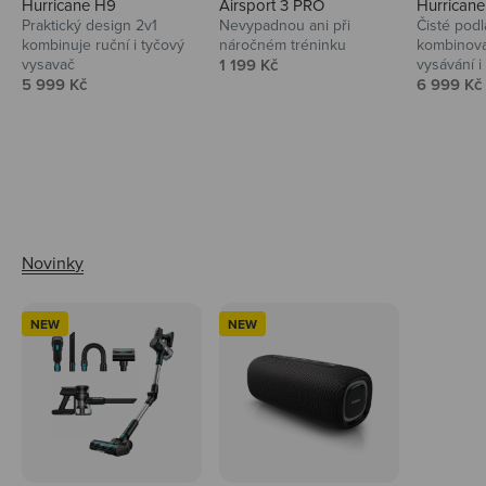
Hurricane H9
Airsport 3 PRO
Hurrican
Praktický design 2v1
Nevypadnou ani při
Čisté podl
kombinuje ruční i tyčový
náročném tréninku
kombinova
Prodejní cena
vysavač
1 199 Kč
vysávání i 
Prodejní cena
Prodejní 
5 999 Kč
6 999 Kč
Ahoj tady Niceboy
NEW
NEW