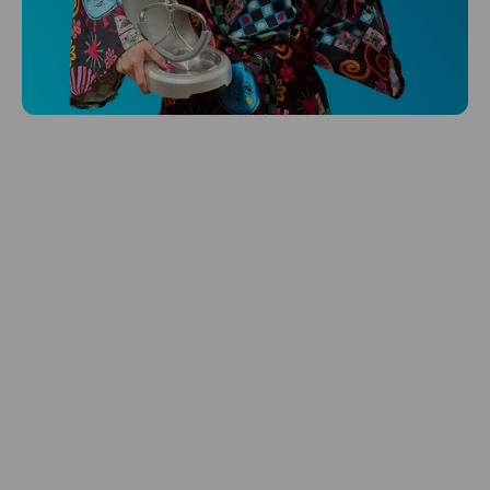
Niceboy ONE Ultra
Hlídá ti zdraví, spánek i pohyb a ještě k
tomu platí.
Prozkoumat
Péče o vlasy
Zbraň, co dodá tvým vlasům svěží vítr?
Péče o vlasy od Niceboye.