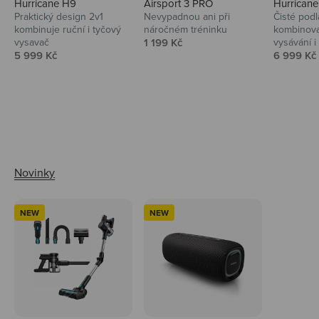
Hurricane H9
Airsport 3 PRO
Hurrican
Praktický design 2v1
Nevypadnou ani při
Čisté podl
kombinuje ruční i tyčový
náročném tréninku
kombinova
Prodejní cena
vysavač
1 199 Kč
vysávání i 
Prodejní cena
Prodejní 
5 999 Kč
6 999 Kč
Ahoj tady Niceboy
NEW
NEW