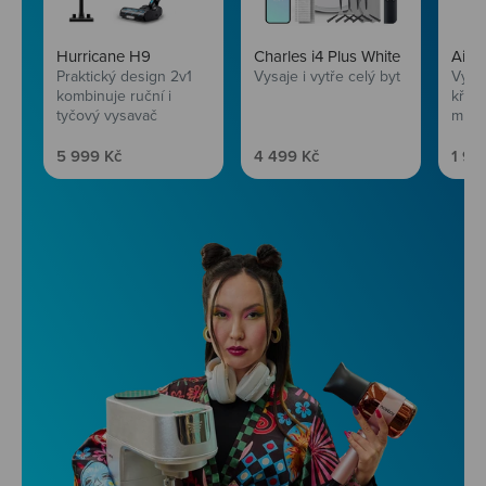
Hurricane H9
Charles i4 Plus White
AirF
Praktický design 2v1
Vysaje i vytře celý byt
Vychu
kombinuje ruční i
křup
tyčový vysavač
mini
Prodejní cena
Prodejní cena
Prod
5 999 Kč
4 499 Kč
1 99