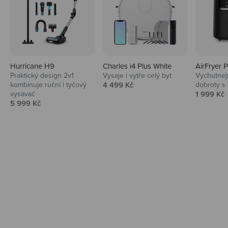
Hurricane H9
Charles i4 Plus White
AirFryer 
Audio
Praktický design 2v1
Vysaje i vytře celý byt
Vychutnej
Prodejní cena
kombinuje ruční i tyčový
4 499 Kč
dobroty s
Niceboy sluchátka a repráky ti padnou
Prodejní 
vysavač
1 999 Kč
do noty.
Prodejní cena
5 999 Kč
Prozkoumat