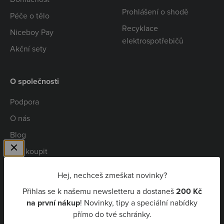
Prohlášení o shodě
Péče o tělo
Recyklace
Niceboy Pay
elektrospotřebičů
Akční sety
O společnosti
Podpora
O nás
Blog
Kde koupit
Spolupráce
Hej, nechceš zmeškat novinky?
Kariéra
Přihlas se k našemu newsletteru a dostaneš
200 Kč
Niceboy Pay
na první nákup
! Novinky, tipy a speciální nabídky
přímo do tvé schránky.