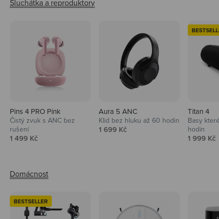
BESTSELL
Pins 4 PRO Pink
Aura 5 ANC
Titan 4
Čistý zvuk s ANC bez
Klid bez hluku až 60 hodin
Basy které
Prodejní cena
rušení
1 699 Kč
hodin
Prodejní cena
Prodejní 
1 499 Kč
1 999 Kč
BESTSELLER