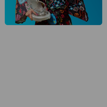
Niceboy ONE Ultra
Hlídá ti zdraví, spánek i pohyb a ještě k
tomu platí.
Prozkoumat
Péče o vlasy
Zbraň, co dodá tvým vlasům svěží vítr?
Péče o vlasy od Niceboye.