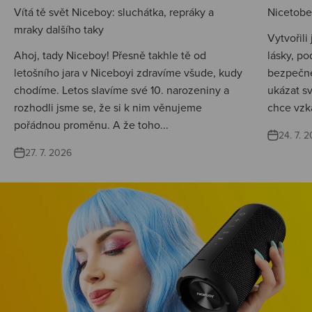
Vítá tě svět Niceboy: sluchátka, repráky a
Nicetobep
mraky dalšího taky
Vytvořili
Ahoj, tady Niceboy! Přesně takhle tě od
lásky, po
letošního jara v Niceboyi zdravíme všude, kudy
bezpečné
chodíme. Letos slavíme své 10. narozeniny a
ukázat s
rozhodli jsme se, že si k nim věnujeme
chce vzká
pořádnou proměnu. A že toho...
24. 7. 
27. 7. 2026