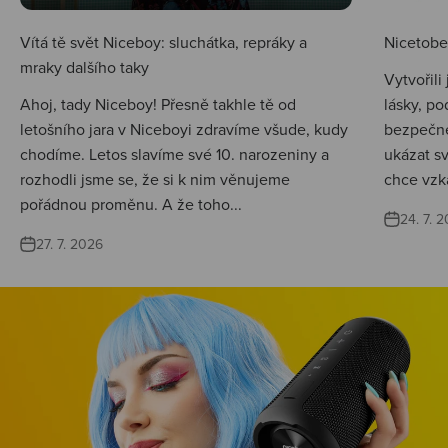
Vítá tě svět Niceboy: sluchátka, repráky a
Nicetobep
mraky dalšího taky
Vytvořili
Ahoj, tady Niceboy! Přesně takhle tě od
lásky, po
letošního jara v Niceboyi zdravíme všude, kudy
bezpečné
chodíme. Letos slavíme své 10. narozeniny a
ukázat s
rozhodli jsme se, že si k nim věnujeme
chce vzká
pořádnou proměnu. A že toho...
24. 7. 
27. 7. 2026