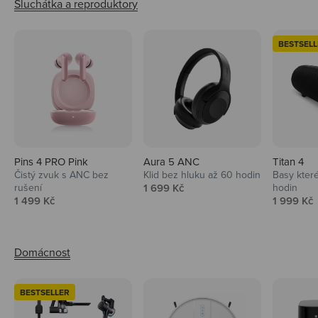
BESTSELL
Pins 4 PRO Pink
Aura 5 ANC
Titan 4
Čistý zvuk s ANC bez
Klid bez hluku až 60 hodin
Basy které
Prodejní cena
rušení
1 699 Kč
hodin
Prodejní cena
Prodejní 
1 499 Kč
1 999 Kč
BESTSELLER