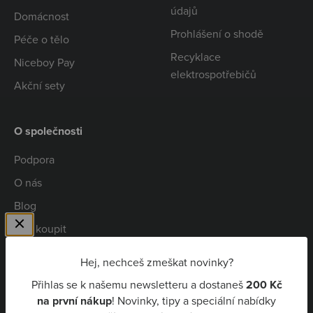
údajů
Domácnost
Prohlášení o shodě
Péče o tělo
Recyklace
Niceboy Pay
elektrospotřebičů
Akční sety
O společnosti
Podpora
O nás
Blog
Kde koupit
Spolupráce
Hej, nechceš zmeškat novinky?
Kariéra
Přihlas se k našemu newsletteru a dostaneš
200 Kč
Niceboy Pay
na první nákup
! Novinky, tipy a speciální nabídky