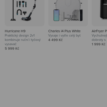
Hurricane H9
Charles i4 Plus White
AirFryer 
Audio
Praktický design 2v1
Vysaje i vytře celý byt
Vychutnej
Prodejní cena
kombinuje ruční i tyčový
4 499 Kč
dobroty s
Niceboy sluchátka a repráky ti padnou
Prodejní 
vysavač
1 999 Kč
do noty.
Prodejní cena
5 999 Kč
Prozkoumat