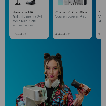
Hurricane H9
Charles i4 Plus White
AirF
Praktický design 2v1
Vysaje i vytře celý byt
Vychu
kombinuje ruční i
křup
tyčový vysavač
mini
Prodejní cena
Prodejní cena
Prod
5 999 Kč
4 499 Kč
1 99