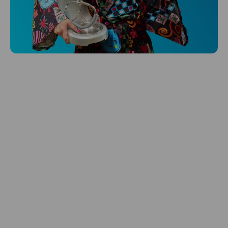
Niceboy ONE Ultra
Hlídá ti zdraví, spánek i pohyb a ještě k
tomu platí.
Prozkoumat
Péče o vlasy
Zbraň, co dodá tvým vlasům svěží vítr?
Péče o vlasy od Niceboye.