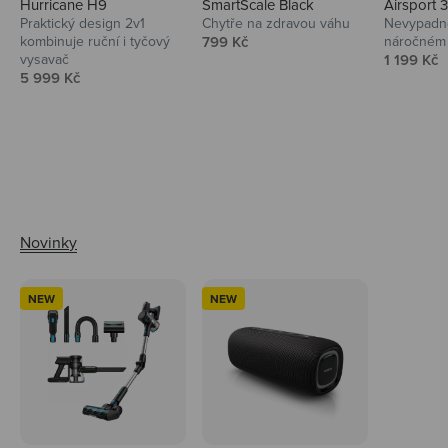
Hurricane H9
SmartScale Black
Airsport 
Praktický design 2v1
Chytře na zdravou váhu
Nevypadno
Prodejní cena
kombinuje ruční i tyčový
799 Kč
náročném 
Prodejní 
vysavač
1 199 Kč
Prodejní cena
5 999 Kč
Ahoj tady Niceboy
NEW
NEW