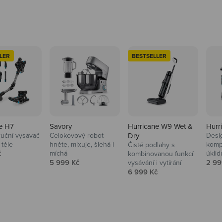
LER
BESTSELLER
e H7
Savory
Hurricane W9 Wet &
Hurr
ruční vysavač
Celokovový robot
Dry
Desi
 těle
hněte, mixuje, šlehá i
komp
Čisté podlahy s
 cena
č
míchá
úklid
kuchyně i
kombinovanou funkcí
Prodejní cena
Prod
5 999 Kč
2 99
vysávání i vytírání
Prodejní cena
6 999 Kč