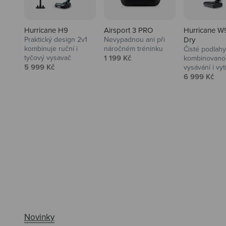
Hurricane H9
Airsport 3 PRO
Hurricane W
Praktický design 2v1
Nevypadnou ani při
Dry
kombinuje ruční i
náročném tréninku
Čisté podlahy
Prodejní cena
tyčový vysavač
1 199 Kč
kombinovanou
Prodejní cena
5 999 Kč
vysávání i vyt
Prodejní ce
6 999 Kč
Ahoj tady Niceboy