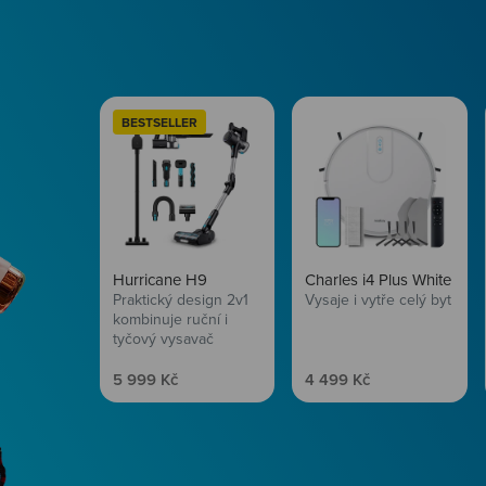
BESTSELLER
Hurricane H9
Charles i4 Plus White
Praktický design 2v1
Vysaje i vytře celý byt
kombinuje ruční i
tyčový vysavač
Prodejní cena
Prodejní cena
5 999 Kč
4 499 Kč
Péče o vlasy
Zbraň, co dodá tvým 
vítr? Péče o vlasy od