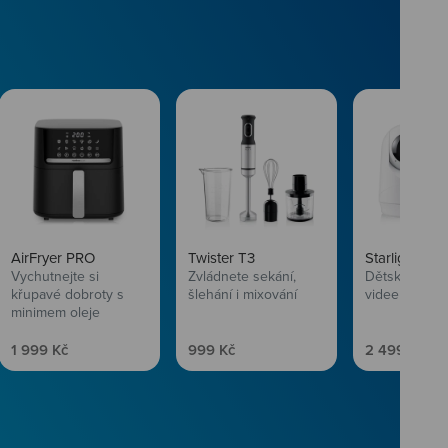
AirFryer PRO
Twister T3
Starlight SL
Vychutnejte si
Zvládnete sekání,
Dětská chůvi
křupavé dobroty s
šlehání i mixování
videem
minimem oleje
Prodejní cena
Prodejní cena
Prodejní ce
1 999 Kč
999 Kč
2 499 Kč
vlasům svěží
 Niceboye.