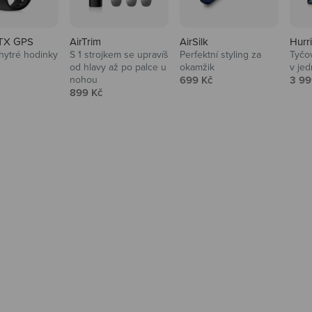
TX GPS
AirTrim
AirSilk
Hurr
hytré hodinky
S 1 strojkem se upravíš
Perfektní styling za
Tyčov
 cena
od hlavy až po palce u
okamžik
v je
Prodejní cena
Prod
nohou
699 Kč
3 99
Prodejní cena
899 Kč