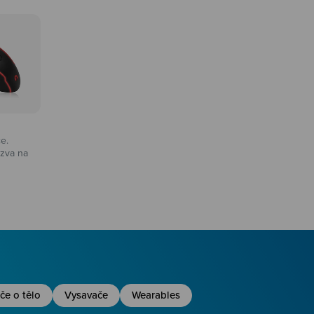
ce.
zva na
na
če o tělo
Vysavače
Wearables