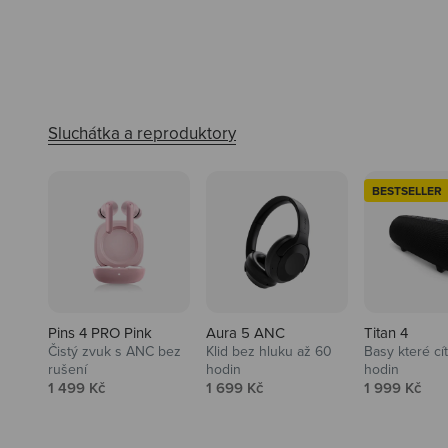
BESTSELLER
Pins 4 PRO Pink
Aura 5 ANC
Titan 4
Čistý zvuk s ANC bez
Klid bez hluku až 60
Basy které cí
rušení
hodin
hodin
Prodejní cena
Prodejní cena
Prodejní ce
1 499 Kč
1 699 Kč
1 999 Kč