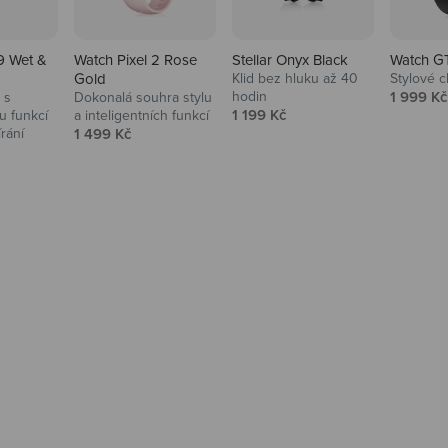
9 Wet &
Watch Pixel 2 Rose
Stellar Onyx Black
Watch G
Gold
Klid bez hluku až 40
Stylové c
Prodejní
hodin
1 999 Kč
 s
Dokonalá souhra stylu
Prodejní cena
1 199 Kč
 funkcí
a inteligentních funkcí
Prodejní cena
írání
1 499 Kč
na