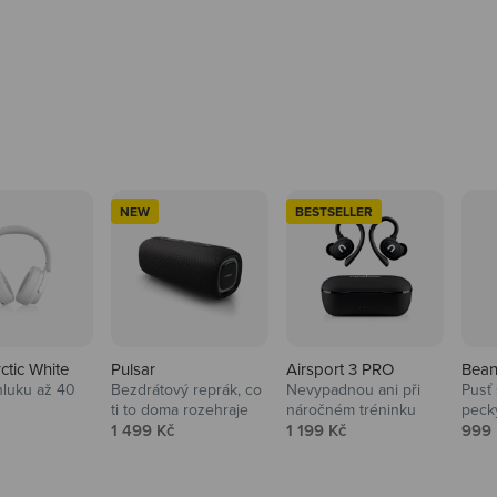
NEW
BESTSELLER
rctic White
Pulsar
Airsport 3 PRO
Bean
hluku až 40
Bezdrátový reprák, co
Nevypadnou ani při
Pusť 
ti to doma rozehraje
náročném tréninku
peck
 cena
Prodejní cena
Prodejní cena
Prod
1 499 Kč
1 199 Kč
999 