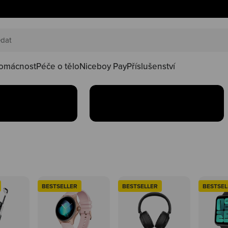
AKČNÍ SETY
náš happy
Oblíbené produkty teď
oduktů ve
najdeš v setu za lepší
kačky
omácnost
Péče o tělo
Niceboy Pay
Příslušenství
Koupit
BESTSELLER
BESTSELLER
BESTSEL