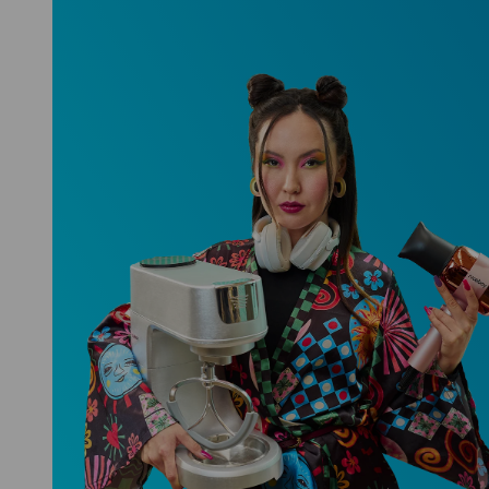
Niceboy ONE Ultra
Hlídá ti zdraví, spánek i pohyb a ještě
k tomu platí.