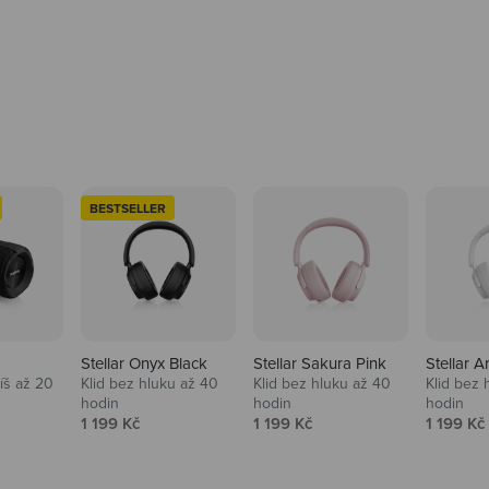
BESTSELLER
Stellar Onyx Black
Stellar Sakura Pink
Stellar A
tíš až 20
Klid bez hluku až 40
Klid bez hluku až 40
Klid bez 
hodin
hodin
hodin
na
Prodejní cena
Prodejní cena
Prodejní
1 199 Kč
1 199 Kč
1 199 Kč