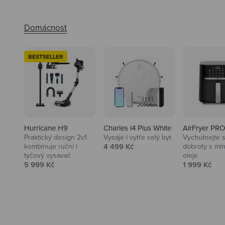
BESTSELLER
Hurricane H9
Charles i4 Plus White
AirFryer PRO
Praktický design 2v1
Vysaje i vytře celý byt
Vychutnejte s
Audio
Prodejní cena
kombinuje ruční i
4 499 Kč
dobroty s mi
tyčový vysavač
oleje
Niceboy sluchátka a repráky ti
Prodejní cena
Prodejní ce
5 999 Kč
1 999 Kč
padnou do noty.
Prozkoumat