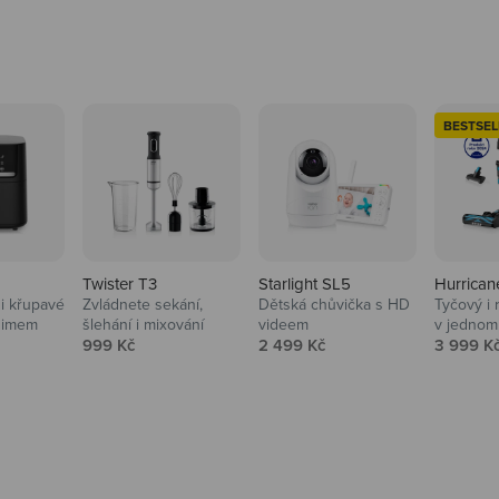
BESTSEL
Twister T3
Starlight SL5
Hurrican
i křupavé
Zvládnete sekání,
Dětská chůvička s HD
Tyčový i 
Domácnost
nimem
šlehání i mixování
videem
v jednom
Prodejní cena
Prodejní cena
Prodejní
999 Kč
2 499 Kč
3 999 K
Vysavače, parťáci do 
na
beauty péče.
Prozkoumat