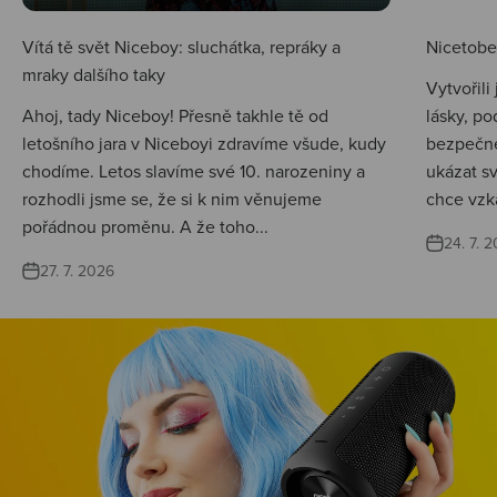
Vítá tě svět Niceboy: sluchátka, repráky a
Nicetobep
mraky dalšího taky
Vytvořili
Ahoj, tady Niceboy! Přesně takhle tě od
lásky, po
letošního jara v Niceboyi zdravíme všude, kudy
bezpečné
chodíme. Letos slavíme své 10. narozeniny a
ukázat s
rozhodli jsme se, že si k nim věnujeme
chce vzká
pořádnou proměnu. A že toho...
24. 7. 
27. 7. 2026