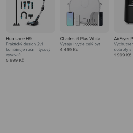
Hurricane H9
Charles i4 Plus White
AirFryer 
Audio
Praktický design 2v1
Vysaje i vytře celý byt
Vychutnej
Prodejní cena
kombinuje ruční i tyčový
4 499 Kč
dobroty s
Niceboy sluchátka a repráky ti padnou
Prodejní 
vysavač
1 999 Kč
do noty.
Prodejní cena
5 999 Kč
Prozkoumat