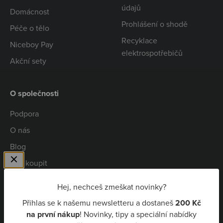
údajů
Domácnost
Prohlášení o shodě
Péče o tělo
Recyklace
Niceboy Pay
elektrospotřebičů
Akční sety
O společnosti
Podpora
O nás
Blog
Kde koupit
Spolupráce
Hej, nechceš zmeškat novinky?
Kariéra
Přihlas se k našemu newsletteru a dostaneš
200 Kč
Niceboy Pay
na první nákup
! Novinky, tipy a speciální nabídky