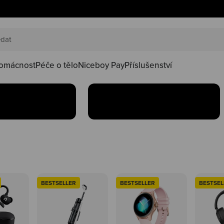
AKČNÍ SETY
náš happy
Oblíbené produkty teď
oduktů ve
najdeš v setu za lepší
kačky
omácnost
Péče o tělo
Niceboy Pay
Příslušenství
Koupit
BESTSELLER
BESTSELLER
BESTSEL