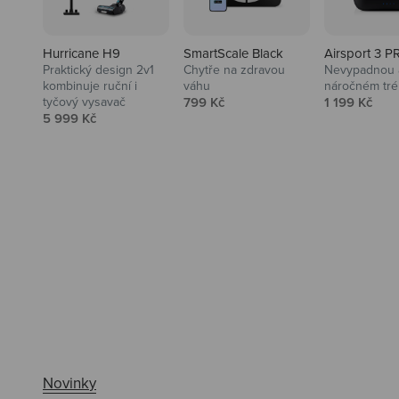
Hurricane H9
SmartScale Black
Airsport 3 P
Praktický design 2v1
Chytře na zdravou
Nevypadnou a
kombinuje ruční i
váhu
náročném tré
Prodejní cena
Prodejní ce
tyčový vysavač
799 Kč
1 199 Kč
Prodejní cena
5 999 Kč
Ahoj tady Niceboy