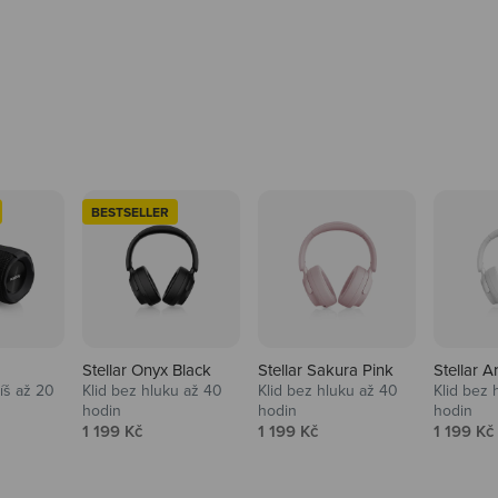
BESTSELLER
Stellar Onyx Black
Stellar Sakura Pink
Stellar A
tíš až 20
Klid bez hluku až 40
Klid bez hluku až 40
Klid bez 
hodin
hodin
hodin
na
Prodejní cena
Prodejní cena
Prodejní
1 199 Kč
1 199 Kč
1 199 Kč