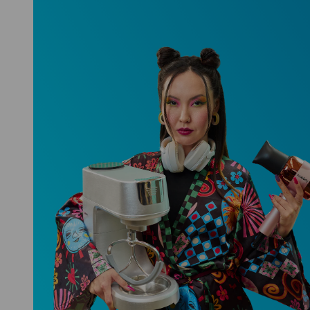
Niceboy ONE Ultra
Hlídá ti zdraví, spánek i pohyb a ještě
k tomu platí.