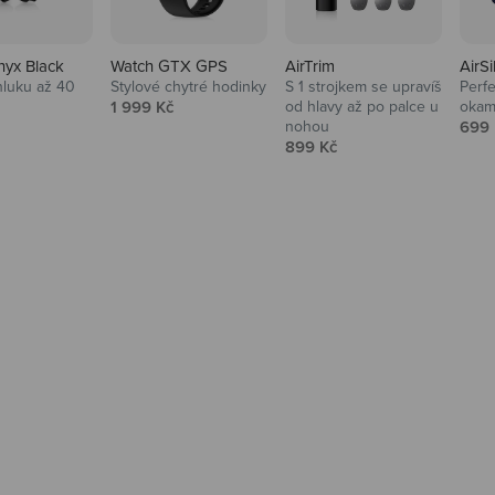
nyx Black
Watch GTX GPS
AirTrim
AirSi
hluku až 40
Stylové chytré hodinky
S 1 strojkem se upravíš
Perfe
Prodejní cena
1 999 Kč
od hlavy až po palce u
okam
 cena
Prod
nohou
699 
Prodejní cena
899 Kč