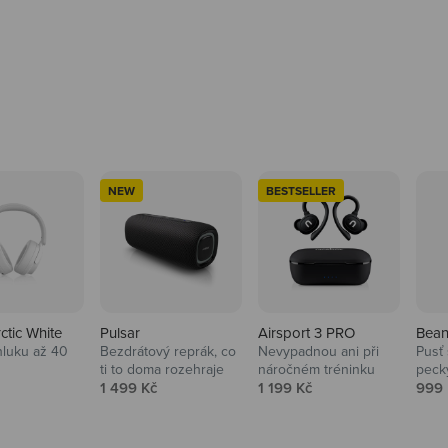
NEW
BESTSELLER
rctic White
Pulsar
Airsport 3 PRO
Bean
hluku až 40
Bezdrátový reprák, co
Nevypadnou ani při
Pusť 
ti to doma rozehraje
náročném tréninku
peck
 cena
Prodejní cena
Prodejní cena
Prod
1 499 Kč
1 199 Kč
999 