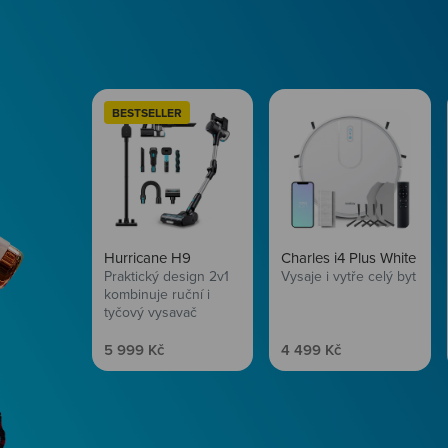
BESTSELLER
Hurricane H9
Charles i4 Plus White
Praktický design 2v1
Vysaje i vytře celý byt
kombinuje ruční i
tyčový vysavač
Prodejní cena
Prodejní cena
5 999 Kč
4 499 Kč
Péče o vlasy
Zbraň, co dodá tvým 
vítr? Péče o vlasy od