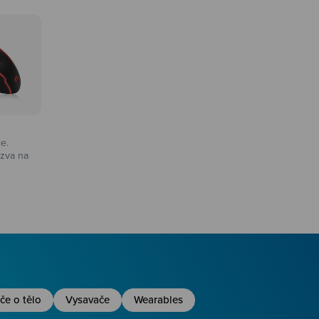
ce.
zva na
na
če o tělo
Vysavače
Wearables