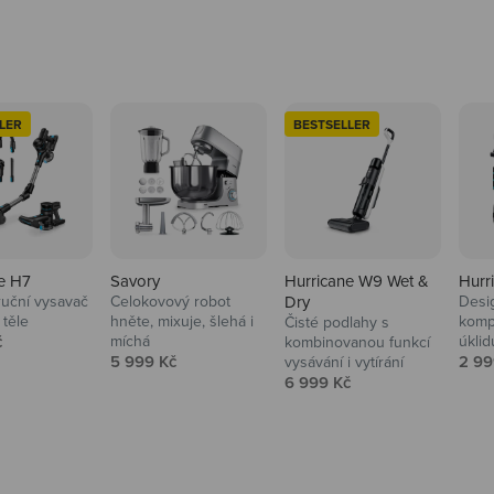
LER
BESTSELLER
e H7
Savory
Hurricane W9 Wet &
Hurr
ruční vysavač
Celokovový robot
Dry
Desi
 těle
hněte, mixuje, šlehá i
komp
Čisté podlahy s
 cena
č
míchá
úklid
kuchyně i
kombinovanou funkcí
Prodejní cena
Prod
5 999 Kč
2 99
vysávání i vytírání
Prodejní cena
6 999 Kč