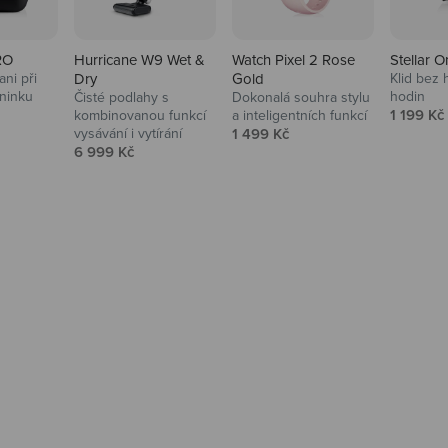
RO
Hurricane W9 Wet &
Watch Pixel 2 Rose
Stellar O
ni při
Dry
Gold
Klid bez 
ninku
hodin
Čisté podlahy s
Dokonalá souhra stylu
na
Prodejní
1 199 Kč
kombinovanou funkcí
a inteligentních funkcí
Prodejní cena
vysávání i vytírání
1 499 Kč
Prodejní cena
6 999 Kč