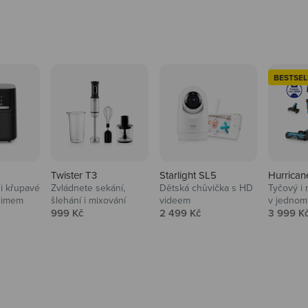
BESTSEL
Twister T3
Starlight SL5
Hurrican
i křupavé
Zvládnete sekání,
Dětská chůvička s HD
Tyčový i 
Domácnost
nimem
šlehání i mixování
videem
v jednom
Prodejní cena
Prodejní cena
Prodejní
999 Kč
2 499 Kč
3 999 K
Vysavače, parťáci do 
na
beauty péče.
Prozkoumat