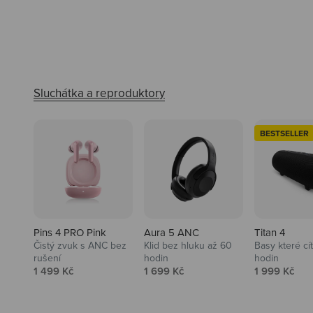
BESTSELLER
Pins 4 PRO Pink
Aura 5 ANC
Titan 4
Čistý zvuk s ANC bez
Klid bez hluku až 60
Basy které cí
rušení
hodin
hodin
Prodejní cena
Prodejní cena
Prodejní ce
1 499 Kč
1 699 Kč
1 999 Kč