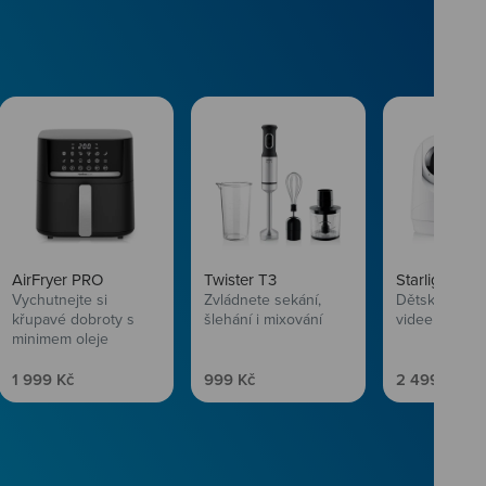
AirFryer PRO
Twister T3
Starlight SL
Vychutnejte si
Zvládnete sekání,
Dětská chůvi
křupavé dobroty s
šlehání i mixování
videem
minimem oleje
Prodejní cena
Prodejní cena
Prodejní ce
1 999 Kč
999 Kč
2 499 Kč
vlasům svěží
 Niceboye.