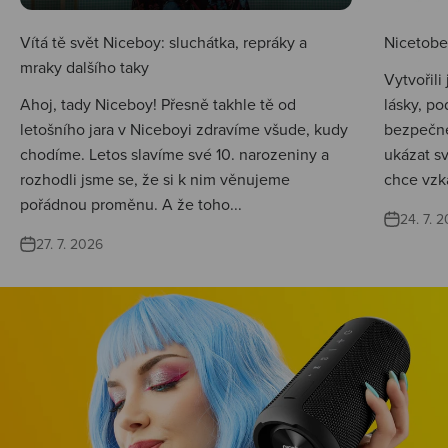
Vítá tě svět Niceboy: sluchátka, repráky a
Nicetobep
mraky dalšího taky
Vytvořili
Ahoj, tady Niceboy! Přesně takhle tě od
lásky, po
letošního jara v Niceboyi zdravíme všude, kudy
bezpečné
chodíme. Letos slavíme své 10. narozeniny a
ukázat s
rozhodli jsme se, že si k nim věnujeme
chce vzká
pořádnou proměnu. A že toho...
24. 7. 
27. 7. 2026