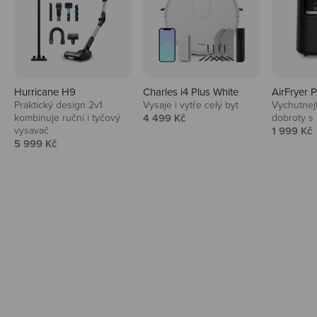
Hurricane H9
Charles i4 Plus White
AirFryer 
Audio
Praktický design 2v1
Vysaje i vytře celý byt
Vychutnej
Prodejní cena
kombinuje ruční i tyčový
4 499 Kč
dobroty s
Niceboy sluchátka a repráky ti padnou
Prodejní 
vysavač
1 999 Kč
do noty.
Prodejní cena
5 999 Kč
Prozkoumat