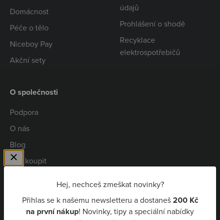
údajů
Domácnost
Prohlášení o shodě
Péče o tělo
Recyklace
Niceboy Pay
elektrospotřebičů
Akční sety
O společnosti
Podpora
O nás
Blog
Kde koupit
Spolupráce
Hej, nechceš zmeškat novinky?
Kariéra
Přihlas se k našemu newsletteru a dostaneš
200 Kč
Niceboy Pay
na první nákup
! Novinky, tipy a speciální nabídky