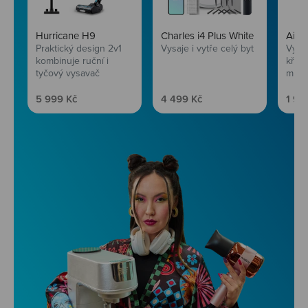
Hurricane H9
Charles i4 Plus White
AirF
Praktický design 2v1
Vysaje i vytře celý byt
Vychu
kombinuje ruční i
křup
tyčový vysavač
mini
Prodejní cena
Prodejní cena
Prod
5 999 Kč
4 499 Kč
1 99