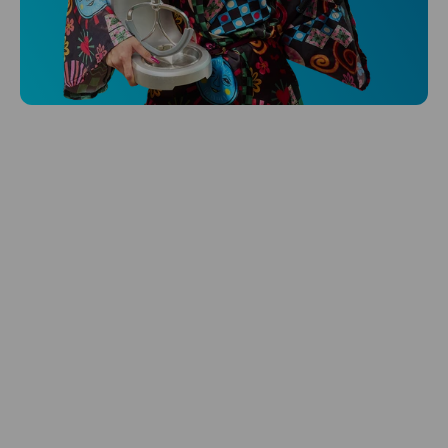
Niceboy ONE Ultra
Hlídá ti zdraví, spánek i pohyb a ještě k
tomu platí.
Prozkoumat
Péče o vlasy
Zbraň, co dodá tvým vlasům svěží vítr?
Péče o vlasy od Niceboye.