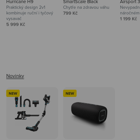
Hurricane H9
SmartScale Black
Airsport 
Praktický design 2v1
Chytře na zdravou váhu
Nevypadno
Prodejní cena
kombinuje ruční i tyčový
799 Kč
náročném 
Prodejní 
vysavač
1 199 Kč
Prodejní cena
5 999 Kč
Ahoj tady Niceboy
NEW
NEW