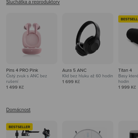
BESTSELL
Pins 4 PRO Pink
Aura 5 ANC
Titan 4
Čistý zvuk s ANC bez
Klid bez hluku až 60 hodin
Basy které
Prodejní cena
rušení
1 699 Kč
hodin
Prodejní cena
Prodejní 
1 499 Kč
1 999 Kč
BESTSELLER