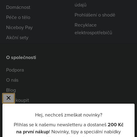
údajů
Domácnost
Prohlášení o shodě
Péče o tělo
Recyklace
Niceboy Pay
elektrospotřebičů
Akční sety
O společnosti
Podpora
O nás
Blog
Kde koupit
Spolupráce
Hej, nechceš zmeškat novinky?
Kariéra
Přihlas se k našemu newsletteru a dostaneš
200 Kč
Niceboy Pay
na první nákup
! Novinky, tipy a speciální nabídky