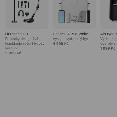
Hurricane H9
Charles i4 Plus White
AirFryer 
Audio
Praktický design 2v1
Vysaje i vytře celý byt
Vychutnej
Prodejní cena
kombinuje ruční i tyčový
4 499 Kč
dobroty s
Niceboy sluchátka a repráky ti padnou
Prodejní 
vysavač
1 999 Kč
do noty.
Prodejní cena
5 999 Kč
Prozkoumat