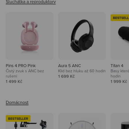
BESTSELL
Pins 4 PRO Pink
Aura 5 ANC
Titan 4
Čistý zvuk s ANC bez
Klid bez hluku až 60 hodin
Basy které
Prodejní cena
rušení
1 699 Kč
hodin
Prodejní cena
Prodejní 
1 499 Kč
1 999 Kč
BESTSELLER