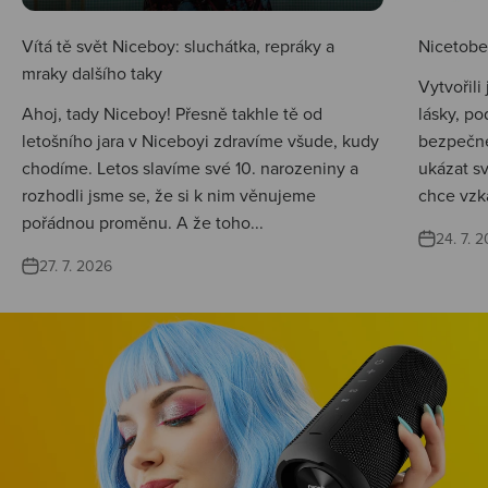
Vítá tě svět Niceboy: sluchátka, repráky a
Nicetobep
mraky dalšího taky
Vytvořili
Ahoj, tady Niceboy! Přesně takhle tě od
lásky, po
letošního jara v Niceboyi zdravíme všude, kudy
bezpečné
chodíme. Letos slavíme své 10. narozeniny a
ukázat s
rozhodli jsme se, že si k nim věnujeme
chce vzká
pořádnou proměnu. A že toho...
24. 7. 
27. 7. 2026