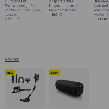
Hurricane H9
Airsport 3 PRO
Hurrican
Praktický design 2v1
Nevypadnou ani při
Čisté podl
kombinuje ruční i tyčový
náročném tréninku
kombinova
Prodejní cena
vysavač
1 199 Kč
vysávání i 
Prodejní cena
Prodejní 
5 999 Kč
6 999 Kč
Ahoj tady Niceboy
NEW
NEW