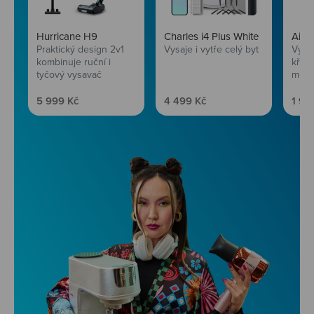
Hurricane H9
Charles i4 Plus White
AirF
Praktický design 2v1
Vysaje i vytře celý byt
Vychu
kombinuje ruční i
křup
tyčový vysavač
mini
Prodejní cena
Prodejní cena
Prod
5 999 Kč
4 499 Kč
1 99