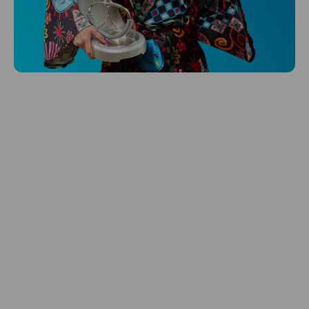
Niceboy ONE Ultra
Hlídá ti zdraví, spánek i pohyb a ještě k
tomu platí.
Prozkoumat
Péče o vlasy
Zbraň, co dodá tvým vlasům svěží vítr?
Péče o vlasy od Niceboye.