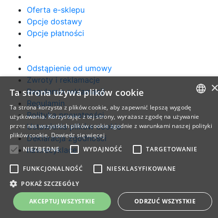
Oferta e-sklepu
Opcje dostawy
Opcje płatności
Odstąpienie od umowy
Zwroty i reklamacje
Regulamin reklamacji
Ta strona używa plików cookie
Regulamin
Ta strona korzysta z plików cookie, aby zapewnić lepszą wygodę
Polityka prywatności
CZECH
użytkowania. Korzystając z tej strony, wyrażasz zgodę na używanie
Ustawienia plików cookie
przez nas wszystkich plików cookie zgodnie z warunkami naszej polityki
SLOVAK
plików cookie.
Dowiedz się więcej
Deklaracja zgodności
ENGLISH
nav.recyklace
NIEZBĘDNE
WYDAJNOŚĆ
TARGETOWANIE
POLISH
FUNKCJONALNOŚĆ
NIESKLASYFIKOWANE
HUNGARIAN
POKAŻ SZCZEGÓŁY
AKCEPTUJ WSZYSTKIE
ODRZUĆ WSZYSTKIE