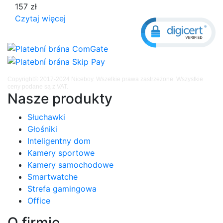
157 zł
Czytaj więcej
Copyright© 2017-2024 Niceboy. Wszelkie prawa zastrzeżone. Wszystkie
ceny podane są z VAT.
Nasze produkty
Słuchawki
Głośniki
Inteligentny dom
Kamery sportowe
Kamery samochodowe
Smartwatche
Strefa gamingowa
Office
O firmie