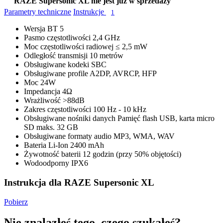
RAZE Supersonic XL nie jest już w sprzedaży
Parametry techniczne
Instrukcje
1
Wersja BT
5
Pasmo częstotliwości
2,4 GHz
Moc częstotliwości radiowej
≤ 2,5 mW
Odległość transmisji
10 metrów
Obsługiwane kodeki
SBC
Obsługiwane profile
A2DP, AVRCP, HFP
Moc
24W
Impedancja
4Ω
Wrażliwość
>88dB
Zakres częstotliwości
100 Hz - 10 kHz
Obsługiwane nośniki danych
Pamięć flash USB, karta micro
SD maks. 32 GB
Obsługiwane formaty audio
MP3, WMA, WAV
Bateria
Li-Ion 2400 mAh
Żywotność baterii
12 godzin (przy 50% objętości)
Wodoodporny
IPX6
Instrukcja dla RAZE Supersonic XL
Pobierz
Nie znalazłeś tego, czego szukałeś?