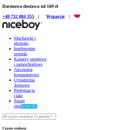
Darmowa dostawa od 169 zł
+48 732 084 355
|
Wsparcie
|
Słuchawki i
głośniki
Inteligentne
zegarki
Kamery sportowe
i samochodowe
Akcesoria
komputerowe
Urządzenia
domowe
Pielęgnacja
ciała
Smart
ring
NOWOŚĆ
Często szukasz