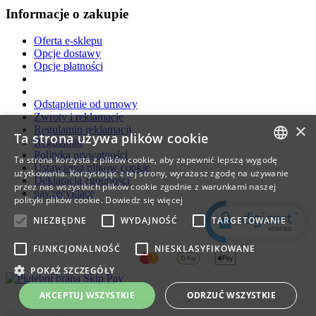
Informacje o zakupie
Oferta e-sklepu
Opcje dostawy
Opcje płatności
Odstąpienie od umowy
Zwroty i reklamacje
×
Regulamin reklamacji
Ta strona używa plików cookie
Regulamin
Polityka prywatności
Ta strona korzysta z plików cookie, aby zapewnić lepszą wygodę
Ustawienia plików cookie
CZECH
użytkowania. Korzystając z tej strony, wyrażasz zgodę na używanie
Deklaracja zgodności
przez nas wszystkich plików cookie zgodnie z warunkami naszej
nav.recyklace
SLOVAK
polityki plików cookie.
Dowiedz się więcej
ENGLISH
NIEZBĘDNE
WYDAJNOŚĆ
TARGETOWANIE
POLISH
FUNKCJONALNOŚĆ
NIESKLASYFIKOWANE
HUNGARIAN
POKAŻ SZCZEGÓŁY
AKCEPTUJ WSZYSTKIE
ODRZUĆ WSZYSTKIE
Copyright© 2017-2024 Niceboy. Wszelkie prawa zastrzeżone. Wszystkie ceny
podane są z VAT.