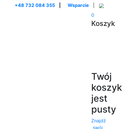
+48 732 084 355
|
Wsparcie
|
0
Koszyk
Twój
koszyk
jest
pusty
Znajdź
swój