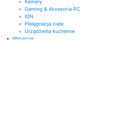
Kamery
Gaming & Akcesoria PC
ION
Pielęgnacja ciała
Urządzenia kuchenne
Wsparcie
Kontakt
Niceboy
Obsługa klienta
ION Charles i9 Black