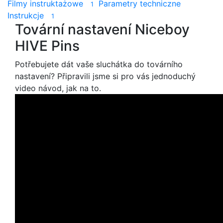
Filmy instruktażowe
Parametry techniczne
1
Instrukcje
1
Tovární nastavení Niceboy
HIVE Pins
Potřebujete dát vaše sluchátka do továrního
nastavení? Připravili jsme si pro vás jednoduchý
video návod, jak na to.