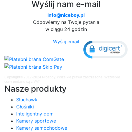
Wyślij nam e-mail
info@niceboy.pl
Odpowiemy na Twoje pytania
w ciągu 24 godzin
Wyślij email
Copyright© 2017-2024 Niceboy. Wszelkie prawa zastrzeżone. Wszystkie
ceny podane są z VAT.
Nasze produkty
Słuchawki
Głośniki
Inteligentny dom
Kamery sportowe
Kamery samochodowe