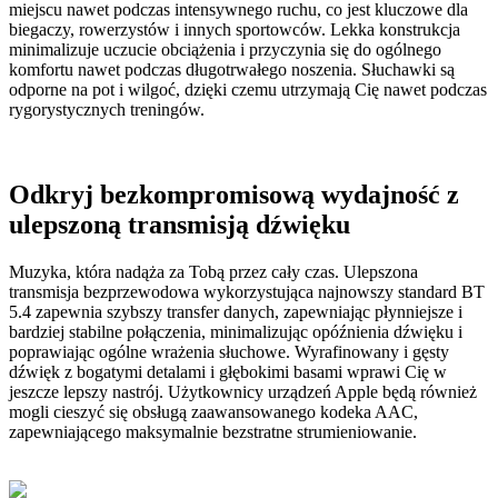
miejscu nawet podczas intensywnego ruchu, co jest kluczowe dla
biegaczy, rowerzystów i innych sportowców. Lekka konstrukcja
minimalizuje uczucie obciążenia i przyczynia się do ogólnego
komfortu nawet podczas długotrwałego noszenia. Słuchawki są
odporne na pot i wilgoć, dzięki czemu utrzymają Cię nawet podczas
rygorystycznych treningów.
Odkryj bezkompromisową wydajność z
ulepszoną transmisją dźwięku
Muzyka, która nadąża za Tobą przez cały czas. Ulepszona
transmisja bezprzewodowa wykorzystująca najnowszy standard BT
5.4 zapewnia szybszy transfer danych, zapewniając płynniejsze i
bardziej stabilne połączenia, minimalizując opóźnienia dźwięku i
poprawiając ogólne wrażenia słuchowe. Wyrafinowany i gęsty
dźwięk z bogatymi detalami i głębokimi basami wprawi Cię w
jeszcze lepszy nastrój. Użytkownicy urządzeń Apple będą również
mogli cieszyć się obsługą zaawansowanego kodeka AAC,
zapewniającego maksymalnie bezstratne strumieniowanie.