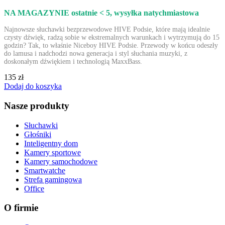
NA MAGAZYNIE ostatnie < 5
, wysyłka natychmiastowa
Najnowsze słuchawki bezprzewodowe HIVE Podsie, które mają idealnie
czysty dźwięk, radzą sobie w ekstremalnych warunkach i wytrzymują do 15
godzin? Tak, to właśnie Niceboy HIVE Podsie. Przewody w końcu odeszły
do lamusa i nadchodzi nowa generacja i styl słuchania muzyki, z
doskonałym dźwiękiem i technologią MaxxBass.
135 zł
Dodaj do koszyka
Nasze produkty
Słuchawki
Głośniki
Inteligentny dom
Kamery sportowe
Kamery samochodowe
Smartwatche
Strefa gamingowa
Office
O firmie