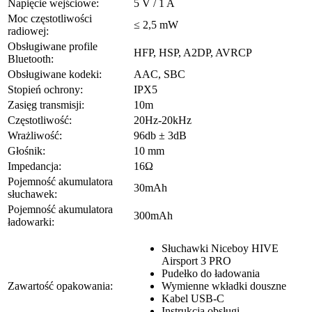
Napięcie wejściowe:
5 V / 1 A
Moc częstotliwości
≤ 2,5 mW
radiowej:
Obsługiwane profile
HFP, HSP, A2DP, AVRCP
Bluetooth:
Obsługiwane kodeki:
AAC, SBC
Stopień ochrony:
IPX5
Zasięg transmisji:
10m
Częstotliwość:
20Hz-20kHz
Wrażliwość:
96db ± 3dB
Głośnik:
10 mm
Impedancja:
16Ω
Pojemność akumulatora
30mAh
słuchawek:
Pojemność akumulatora
300mAh
ładowarki:
Słuchawki Niceboy HIVE
Airsport 3 PRO
Pudełko do ładowania
Zawartość opakowania:
Wymienne wkładki douszne
Kabel USB-C
Instrukcja obsługi