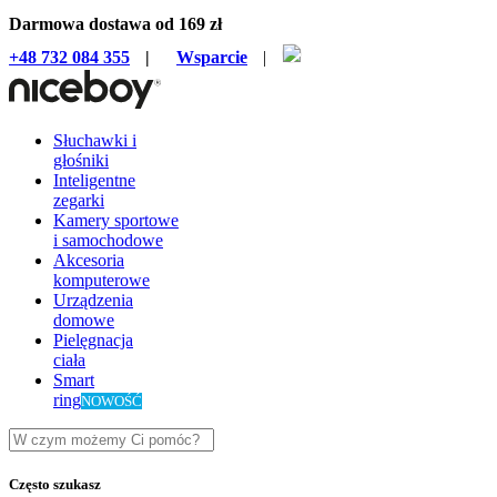
Darmowa dostawa od 169 zł
+48 732 084 355
|
Wsparcie
|
Słuchawki i
głośniki
Inteligentne
zegarki
Kamery sportowe
i samochodowe
Akcesoria
komputerowe
Urządzenia
domowe
Pielęgnacja
ciała
Smart
ring
NOWOŚĆ
Często szukasz