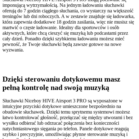
imponującą wytrzymałością. Na jednym ładowaniu słuchawki
oferują do 7 godzin ciągłego słuchania, co wystarczy na większość
treningów lub dni roboczych. A w zestawie znajduje się ładowarka,
która zapewnia dodatkowe 18 godzin zasilania, więc nie musisz się
martwić o częste ładowanie. Idealny dla sportowców i osób
aktywnych, które chcą cieszyć się muzyką lub podcastami przez
cały dzień. Ponadto dzięki szybkiemu ładowaniu możesz mieć
pewność, że Twoje słuchawki będą zawsze gotowe na nowe
wyzwania.
Dzięki sterowaniu dotykowemu masz
pełną kontrolę nad swoją muzyką
Słuchawki Niceboy HIVE Airsport 3 PRO są wyposażone w
intuicyjne przyciski dotykowe umieszczone bezpośrednio na
obudowie słuchawek. Dzięki temu sprytnemu systemowi możesz
łatwo kontrolować głośność, przełączać się między utworami i bez
wysiłku odbierać lub odrzucać połączenia bez konieczności
natychmiastowego sięgania po telefon. Panele dotykowe reagują
szybko i precyzyjnie, umożliwiając płynne sterowanie muzyką i