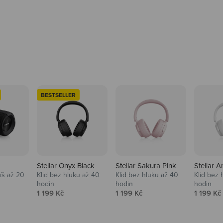
BESTSELLER
Stellar Onyx Black
Stellar Sakura Pink
Stellar A
tíš až 20
Klid bez hluku až 40
Klid bez hluku až 40
Klid bez 
hodin
hodin
hodin
na
Prodejní cena
Prodejní cena
Prodejní
1 199 Kč
1 199 Kč
1 199 Kč