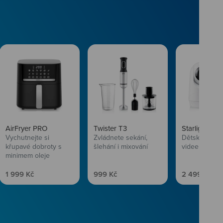
AirFryer PRO
Twister T3
Starlight SL
Vychutnejte si
Zvládnete sekání,
Dětská chůvi
křupavé dobroty s
šlehání i mixování
videem
minimem oleje
Prodejní cena
Prodejní cena
Prodejní ce
1 999 Kč
999 Kč
2 499 Kč
vlasům svěží
 Niceboye.