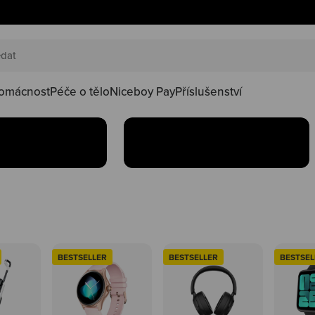
AKČNÍ SETY
náš happy
Oblíbené produkty teď
oduktů ve
najdeš v setu za lepší
kačky
omácnost
Péče o tělo
Niceboy Pay
Příslušenství
Koupit
BESTSELLER
BESTSELLER
BESTSEL