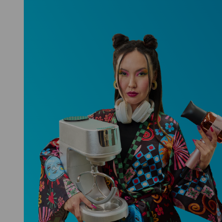
Niceboy ONE Ultra
Hlídá ti zdraví, spánek i pohyb a ještě
k tomu platí.