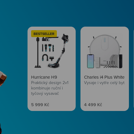
BESTSELLER
Hurricane H9
Charles i4 Plus White
Praktický design 2v1
Vysaje i vytře celý byt
kombinuje ruční i
tyčový vysavač
Prodejní cena
Prodejní cena
5 999 Kč
4 499 Kč
Péče o vlasy
Zbraň, co dodá tvým 
vítr? Péče o vlasy od