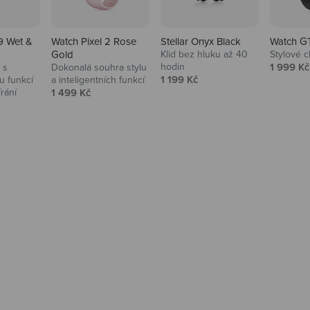
9 Wet &
Watch Pixel 2 Rose
Stellar Onyx Black
Watch G
Gold
Klid bez hluku až 40
Stylové c
Prodejní
hodin
1 999 Kč
 s
Dokonalá souhra stylu
Prodejní cena
1 199 Kč
 funkcí
a inteligentních funkcí
Prodejní cena
írání
1 499 Kč
na