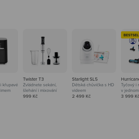
BESTSEL
Twister T3
Starlight SL5
Hurrican
i křupavé
Zvládnete sekání,
Dětská chůvička s HD
Tyčový i 
Domácnost
nimem
šlehání i mixování
videem
v jednom
Prodejní cena
Prodejní cena
Prodejní
999 Kč
2 499 Kč
3 999 K
Vysavače, parťáci do 
na
beauty péče.
Prozkoumat