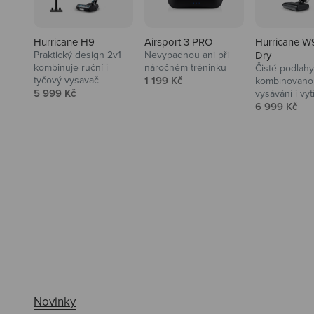
Hurricane H9
Airsport 3 PRO
Hurricane W
Praktický design 2v1
Nevypadnou ani při
Dry
kombinuje ruční i
náročném tréninku
Čisté podlahy
Prodejní cena
tyčový vysavač
1 199 Kč
kombinovanou
Prodejní cena
5 999 Kč
vysávání i vyt
Prodejní ce
6 999 Kč
Ahoj tady Niceboy