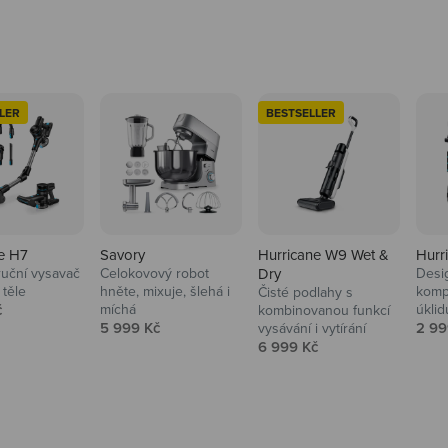
LER
BESTSELLER
e H7
Savory
Hurricane W9 Wet &
Hurr
ruční vysavač
Celokovový robot
Dry
Desi
 těle
hněte, mixuje, šlehá i
komp
Čisté podlahy s
 cena
č
míchá
úklid
kuchyně i
kombinovanou funkcí
Prodejní cena
Prod
5 999 Kč
2 99
vysávání i vytírání
Prodejní cena
6 999 Kč