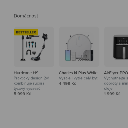
BESTSELLER
Hurricane H9
Charles i4 Plus White
AirFryer PRO
Praktický design 2v1
Vysaje i vytře celý byt
Vychutnejte s
Audio
Prodejní cena
kombinuje ruční i
4 499 Kč
dobroty s mi
tyčový vysavač
oleje
Niceboy sluchátka a repráky ti
Prodejní cena
Prodejní ce
5 999 Kč
1 999 Kč
padnou do noty.
Prozkoumat