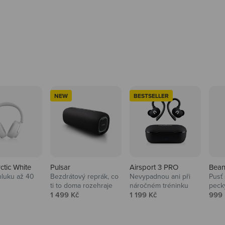
NEW
BESTSELLER
rctic White
Pulsar
Airsport 3 PRO
Bean
hluku až 40
Bezdrátový reprák, co
Nevypadnou ani při
Pusť 
ti to doma rozehraje
náročném tréninku
peck
 cena
Prodejní cena
Prodejní cena
Prod
1 499 Kč
1 199 Kč
999 