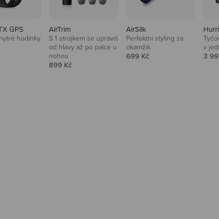
TX GPS
AirTrim
AirSilk
Hurr
hytré hodinky
S 1 strojkem se upravíš
Perfektní styling za
Tyčov
 cena
od hlavy až po palce u
okamžik
v je
Prodejní cena
Prod
nohou
699 Kč
3 99
Prodejní cena
899 Kč