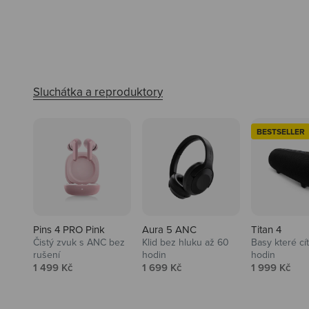
BESTSELLER
Pins 4 PRO Pink
Aura 5 ANC
Titan 4
Čistý zvuk s ANC bez
Klid bez hluku až 60
Basy které cí
rušení
hodin
hodin
Prodejní cena
Prodejní cena
Prodejní ce
1 499 Kč
1 699 Kč
1 999 Kč