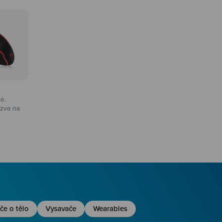
ce.
zva na
na
če o tělo
Vysavače
Wearables