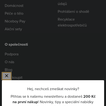
údajů
Domácnost
Prohlášení o shodě
Péče o tělo
Recyklace
Niceboy Pay
elektrospotřebičů
Akční sety
O společnosti
Podpora
O nás
Blog
Kde koupit
Spolupráce
Hej, nechceš zmeškat novinky?
Kariéra
Přihlas se k našemu newsletteru a dostaneš
200 Kč
Niceboy Pay
na první nákup
! Novinky, tipy a speciální nabídky