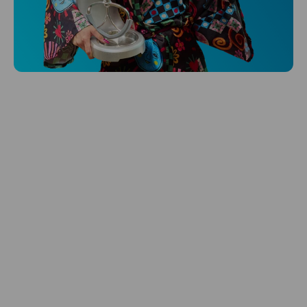
Niceboy ONE Ultra
Hlídá ti zdraví, spánek i pohyb a ještě k
tomu platí.
Prozkoumat
Péče o vlasy
Zbraň, co dodá tvým vlasům svěží vítr?
Péče o vlasy od Niceboye.