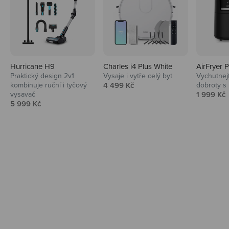
Hurricane H9
Charles i4 Plus White
AirFryer 
Audio
Praktický design 2v1
Vysaje i vytře celý byt
Vychutnej
Prodejní cena
kombinuje ruční i tyčový
4 499 Kč
dobroty s
Niceboy sluchátka a repráky ti padnou
Prodejní 
vysavač
1 999 Kč
do noty.
Prodejní cena
5 999 Kč
Prozkoumat