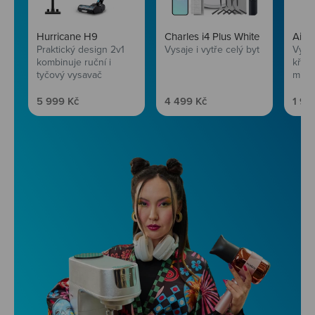
Hurricane H9
Charles i4 Plus White
AirF
Praktický design 2v1
Vysaje i vytře celý byt
Vychu
kombinuje ruční i
křup
tyčový vysavač
mini
Prodejní cena
Prodejní cena
Prod
5 999 Kč
4 499 Kč
1 99