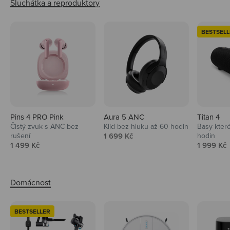
BESTSELL
Pins 4 PRO Pink
Aura 5 ANC
Titan 4
Čistý zvuk s ANC bez
Klid bez hluku až 60 hodin
Basy které
Prodejní cena
rušení
1 699 Kč
hodin
Prodejní cena
Prodejní 
1 499 Kč
1 999 Kč
BESTSELLER