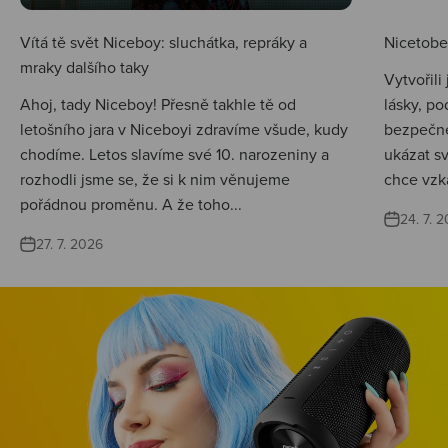
Vítá tě svět Niceboy: sluchátka, repráky a
Nicetobep
mraky dalšího taky
Vytvořili
Ahoj, tady Niceboy! Přesně takhle tě od
lásky, po
letošního jara v Niceboyi zdravíme všude, kudy
bezpečné
chodíme. Letos slavíme své 10. narozeniny a
ukázat s
rozhodli jsme se, že si k nim věnujeme
chce vzká
pořádnou proměnu. A že toho...
24. 7. 
27. 7. 2026