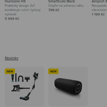
Hurricane H9
SmartScale Black
Airsport 
Praktický design 2v1
Chytře na zdravou váhu
Nevypadno
Prodejní cena
kombinuje ruční i tyčový
799 Kč
náročném 
Prodejní 
vysavač
1 199 Kč
Prodejní cena
5 999 Kč
Ahoj tady Niceboy
NEW
NEW