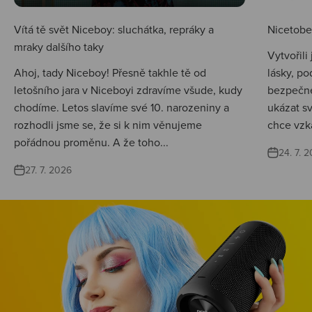
Vítá tě svět Niceboy: sluchátka, repráky a
Nicetobep
mraky dalšího taky
Vytvořili
Ahoj, tady Niceboy! Přesně takhle tě od
lásky, po
letošního jara v Niceboyi zdravíme všude, kudy
bezpečné
chodíme. Letos slavíme své 10. narozeniny a
ukázat s
rozhodli jsme se, že si k nim věnujeme
chce vzká
pořádnou proměnu. A že toho...
24. 7. 
27. 7. 2026