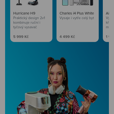
Hurricane H9
Charles i4 Plus White
AirF
Praktický design 2v1
Vysaje i vytře celý byt
Vychu
kombinuje ruční i
křup
tyčový vysavač
mini
Prodejní cena
Prodejní cena
Prod
5 999 Kč
4 499 Kč
1 99