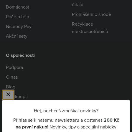
údajů
Domácnost
Prohlášení o shodě
Péče o tělo
Recyklace
Niceboy Pay
elektrospotřebičů
Akční sety
O společnosti
Podpora
O nás
Blog
Kde koupit
Spolupráce
Hej, nechceš zmeškat novinky?
Kariéra
Přihlas se k našemu newsletteru a dostaneš
200 Kč
Niceboy Pay
na první nákup
! Novinky, tipy a speciální nabídky