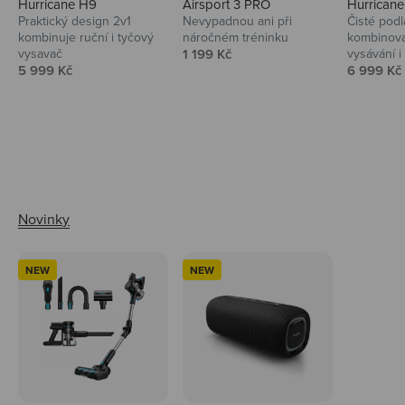
Hurricane H9
Airsport 3 PRO
Hurrican
Praktický design 2v1
Nevypadnou ani při
Čisté podl
kombinuje ruční i tyčový
náročném tréninku
kombinova
Prodejní cena
vysavač
1 199 Kč
vysávání i 
Prodejní cena
Prodejní 
5 999 Kč
6 999 Kč
Ahoj tady Niceboy
NEW
NEW