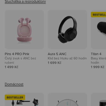
BESTSELL
Pins 4 PRO Pink
Aura 5 ANC
Titan 4
Čistý zvuk s ANC bez
Klid bez hluku až 60 hodin
Basy které
Prodejní cena
rušení
1 699 Kč
hodin
Prodejní cena
Prodejní 
1 499 Kč
1 999 Kč
BESTSELLER