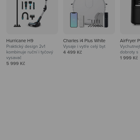
Hurricane H9
Charles i4 Plus White
AirFryer 
Audio
Praktický design 2v1
Vysaje i vytře celý byt
Vychutnej
Prodejní cena
kombinuje ruční i tyčový
4 499 Kč
dobroty s
Niceboy sluchátka a repráky ti padnou
Prodejní 
vysavač
1 999 Kč
do noty.
Prodejní cena
5 999 Kč
Prozkoumat