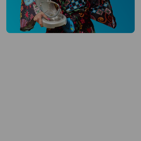
Niceboy ONE Ultra
Hlídá ti zdraví, spánek i pohyb a ještě k
tomu platí.
Prozkoumat
Péče o vlasy
Zbraň, co dodá tvým vlasům svěží vítr?
Péče o vlasy od Niceboye.