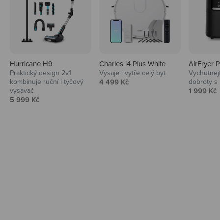
Hurricane H9
Charles i4 Plus White
AirFryer 
Audio
Praktický design 2v1
Vysaje i vytře celý byt
Vychutnej
Prodejní cena
kombinuje ruční i tyčový
4 499 Kč
dobroty s
Niceboy sluchátka a repráky ti padnou
Prodejní 
vysavač
1 999 Kč
do noty.
Prodejní cena
5 999 Kč
Prozkoumat