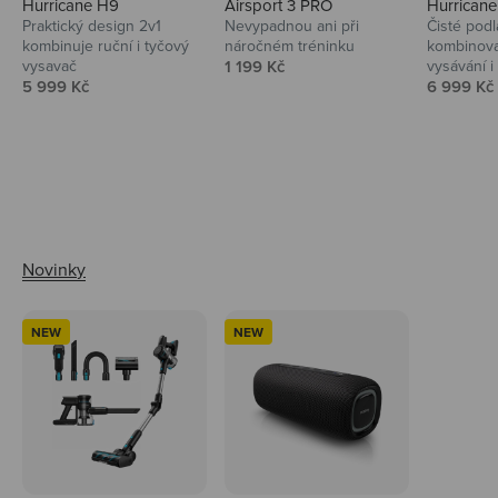
Hurricane H9
Airsport 3 PRO
Hurrican
Praktický design 2v1
Nevypadnou ani při
Čisté podl
kombinuje ruční i tyčový
náročném tréninku
kombinova
Prodejní cena
vysavač
1 199 Kč
vysávání i 
Prodejní cena
Prodejní 
5 999 Kč
6 999 Kč
Ahoj tady Niceboy
NEW
NEW