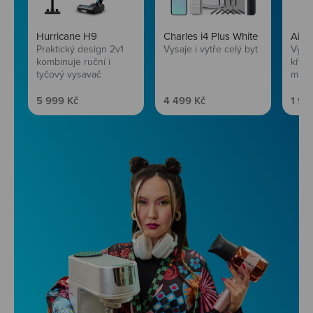
Hurricane H9
Charles i4 Plus White
AirF
Praktický design 2v1
Vysaje i vytře celý byt
Vychu
kombinuje ruční i
křup
tyčový vysavač
mini
Prodejní cena
Prodejní cena
Prod
5 999 Kč
4 499 Kč
1 99