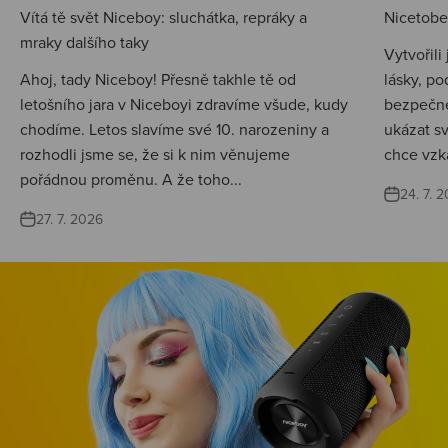
Vítá tě svět Niceboy: sluchátka, repráky a
Nicetobep
mraky dalšího taky
Vytvořili
Ahoj, tady Niceboy! Přesně takhle tě od
lásky, po
letošního jara v Niceboyi zdravíme všude, kudy
bezpečné
chodíme. Letos slavíme své 10. narozeniny a
ukázat s
rozhodli jsme se, že si k nim věnujeme
chce vzká
pořádnou proměnu. A že toho...
24. 7. 
27. 7. 2026