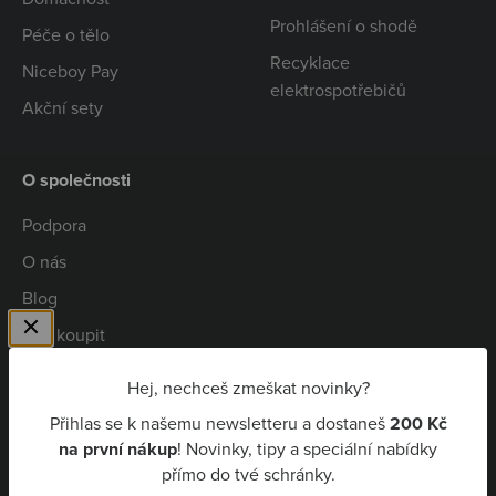
Prohlášení o shodě
Péče o tělo
Recyklace
Niceboy Pay
elektrospotřebičů
Akční sety
O společnosti
Podpora
O nás
Blog
Kde koupit
Spolupráce
Hej, nechceš zmeškat novinky?
Kariéra
Přihlas se k našemu newsletteru a dostaneš
200 Kč
Niceboy Pay
na první nákup
! Novinky, tipy a speciální nabídky
přímo do tvé schránky.