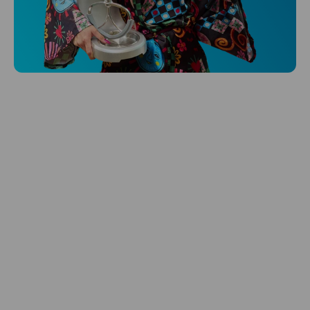
Niceboy ONE Ultra
Hlídá ti zdraví, spánek i pohyb a ještě k
tomu platí.
Prozkoumat
Péče o vlasy
Zbraň, co dodá tvým vlasům svěží vítr?
Péče o vlasy od Niceboye.