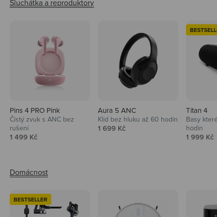
BESTSELL
Pins 4 PRO Pink
Aura 5 ANC
Titan 4
Čistý zvuk s ANC bez
Klid bez hluku až 60 hodin
Basy které
Prodejní cena
rušení
1 699 Kč
hodin
Prodejní cena
Prodejní 
1 499 Kč
1 999 Kč
BESTSELLER