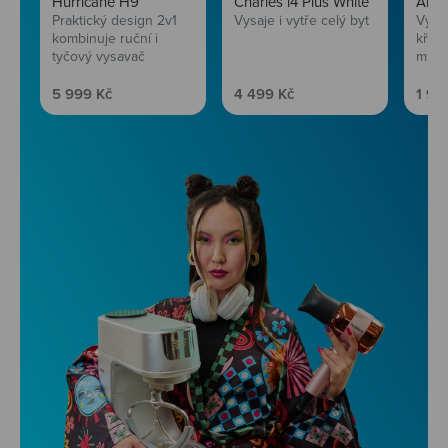
Hurricane H9
Charles i4 Plus White
AirF
Praktický design 2v1
Vysaje i vytře celý byt
Vychu
kombinuje ruční i
křup
tyčový vysavač
mini
Prodejní cena
Prodejní cena
Prod
5 999 Kč
4 499 Kč
1 99
Niceboy ONE Ultra