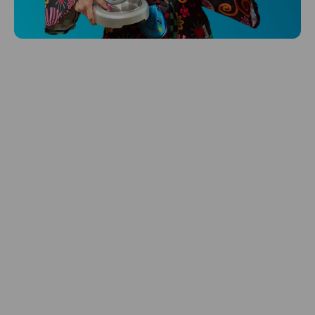
Hlídá ti zdraví, spánek i pohyb a ještě k
tomu platí.
Prozkoumat
Péče o vlasy
Zbraň, co dodá tvým vlasům svěží vítr?
Péče o vlasy od Niceboye.
Prozkoumat