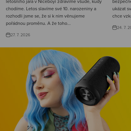
letošního jara v Niceboyi zdravíme všude, kudy
bezpečné
chodíme. Letos slavíme své 10. narozeniny a
ukázat s
rozhodli jsme se, že si k nim věnujeme
chce vzká
pořádnou proměnu. A že toho...
24. 7. 
27. 7. 2026