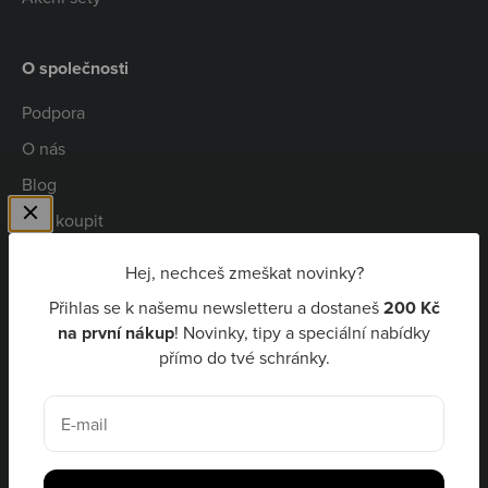
O společnosti
Podpora
O nás
Blog
Kde koupit
Spolupráce
Hej, nechceš zmeškat novinky?
Kariéra
Přihlas se k našemu newsletteru a dostaneš
200 Kč
Niceboy Pay
na první nákup
! Novinky, tipy a speciální nabídky
přímo do tvé schránky.
CZK Kč
E-mail