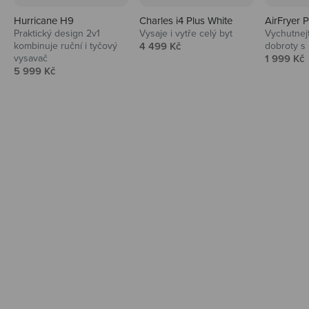
Hurricane H9
Charles i4 Plus White
AirFryer 
Audio
Praktický design 2v1
Vysaje i vytře celý byt
Vychutnej
Prodejní cena
kombinuje ruční i tyčový
4 499 Kč
dobroty s
Niceboy sluchátka a repráky ti padnou
Prodejní 
vysavač
1 999 Kč
do noty.
Prodejní cena
5 999 Kč
Prozkoumat
Domácnost
Vysavače, parťáci do kuchyně i beauty
péče.