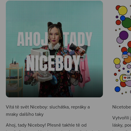
Vítá tě svět Niceboy: sluchátka, repráky a
Nicetobep
mraky dalšího taky
Vytvořili
Ahoj, tady Niceboy! Přesně takhle tě od
lásky, po