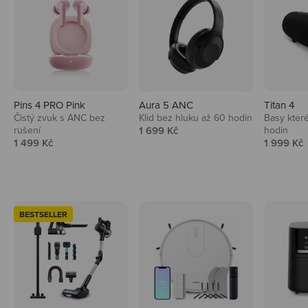
Pins 4 PRO Pink
Aura 5 ANC
Titan 4
Čistý zvuk s ANC bez
Klid bez hluku až 60 hodin
Basy které
Prodejní cena
rušení
1 699 Kč
hodin
Prodejní cena
Prodejní 
1 499 Kč
1 999 Kč
BESTSELLER