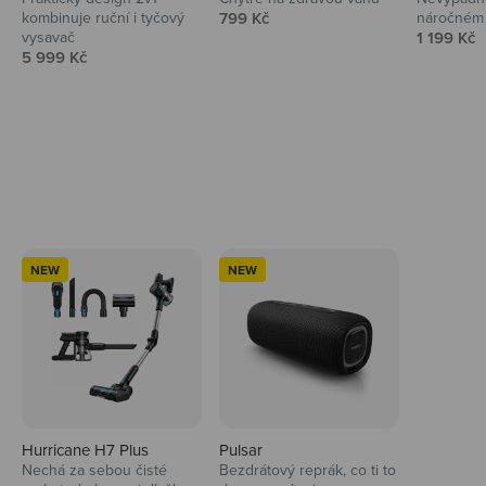
Prodejní cena
kombinuje ruční i tyčový
799 Kč
náročném 
Prodejní 
vysavač
1 199 Kč
Prodejní cena
5 999 Kč
Ahoj tady Niceboy
NEW
NEW
Hurricane H7 Plus
Pulsar
Nechá za sebou čisté
Bezdrátový reprák, co ti to